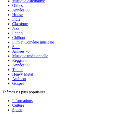
Musique Alternative
Oldies
Années 80
House
Indie
Classique
Jazz
Latino
Chillout
Film et Comédie musicale
Soul
Années 70
Musique traditionnelle
Reggaeton
Années 90
Trance
Heavy Metal
Ambient
Gospel
Thèmes les plus populaires
Informations
Culture
Sports