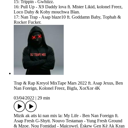
15: Trippin - Gwhiizz.
16: Pull Up - X9 Daddy lova ft. Mister Likid, kolonel Freez,
Loco Dahy & Koby mouchwa Blan.
17: Nan Trap - Asap blaze10 ft. Goddamn Baby, Tophah &
Rocker Fucker.
Trap & Rap Kreyol MixTape Mars 2022 ft. Asap Jexus, Ben
Nan Foreign, Kolonel Freez, Bigfa, XorXor 4K
03/04/2022
|
29 min
Mizik ak atis ki nan mix la: My Life - Ben Nan Foreign ft.
Asap Fresh G-Shytt. Nouvo Testaman - Yung Fresh Ground
& Mzoe. Nou Fomidad - Maicowel. Èskew Gen Kè Ak Kran