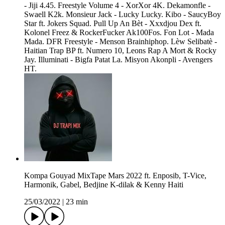
- Jiji 4.45. Freestyle Volume 4 - XorXor 4K. Dekamonfle -
Swaell K2k. Monsieur Jack - Lucky Lucky. Kibo - SaucyBoy
Star ft. Jokers Squad. Pull Up An Bèt - Xxxdjou Dex ft.
Kolonel Freez & RockerFucker Ak100Fos. Fon Lot - Mada
Mada. DFR Freestyle - Menson Brainhiphop. Lèw Selibatè -
Haitian Trap BP ft. Numero 10, Leons Rap A Mort & Rocky
Jay. Illuminati - Bigfa Patat La. Misyon Akonpli - Avengers
HT.
Kompa Gouyad MixTape Mars 2022 ft. Enposib, T-Vice,
Harmonik, Gabel, Bedjine K-dilak & Kenny Haiti
25/03/2022
|
23 min