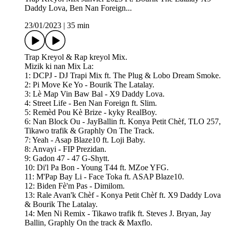
Daddy Lova, Ben Nan Foreign...
23/01/2023
|
35 min
Trap Kreyol & Rap kreyol Mix.
Mizik ki nan Mix La:
1: DCPJ - DJ Trapi Mix ft. The Plug & Lobo Dream Smoke.
2: Pi Move Ke Yo - Bourik The Latalay.
3: Lè Map Vin Baw Bal - X9 Daddy Lova.
4: Street Life - Ben Nan Foreign ft. Slim.
5: Remèd Pou Kè Brize - kyky RealBoy.
6: Nan Block Ou - JayBallin ft. Konya Petit Chèf, TLO 257,
Tikawo trafik & Graphly On The Track.
7: Yeah - Asap Blaze10 ft. Loji Baby.
8: Anvayi - FIP Prezidan.
9: Gadon 47 - 47 G-Shytt.
10: Di'l Pa Bon - Young T44 ft. MZoe YFG.
11: M'Pap Bay Li - Face Toka ft. ASAP Blaze10.
12: Biden Fè'm Pas - Dimilom.
13: Rale Avan'k Chèf - Konya Petit Chèf ft. X9 Daddy Lova
& Bourik The Latalay.
14: Men Ni Remix - Tikawo trafik ft. Steves J. Bryan, Jay
Ballin, Graphly On the track & Maxflo.