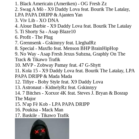
1. Black Americain (Ameriken) - OG Fresh Zz
2. Swag A Mò - X9 Daddy Lova feat. Bourik The Latalay,
LPA PAPA DRIPP & Ajanten Yan
3. Viv Lib - XO DNA
4. Aloue Barbie - X9 Daddy Lova feat. Bourik The Latalay
5. Ti Shorty Sa - Asap Blaze10
6. Profit - The Plug
7. Grennsenk - Gskinnyy feat. LleghalRz
8. Special - Maxflo feat. Menson BHP BrainHipHop
9. No Way - Asap Fresh Jexus Subzna, Graphly On The
Track & Tikawo Trafik
10. MVP - Zobway Pamay feat. 47 G-Shytt
11. Kola 15 - X9 Daddy Lova feat. Bourik The Latalay, LPA
PAPA DRIPP & Mada Mada
12. Tifiye - Boby Style feat. X9 Daddy Lova
13. Astronaut - KidnelyRz feat. Gskinnyy
14. 7 Bitches - Xorxor 4K feat. Steves J. Bryan & Bosrap
The Major
15. N'ap Fè Kob - LPA PAPA DRIPP
16. Poukisa - Mack Man
17. Baskile - Tikawo Trafik