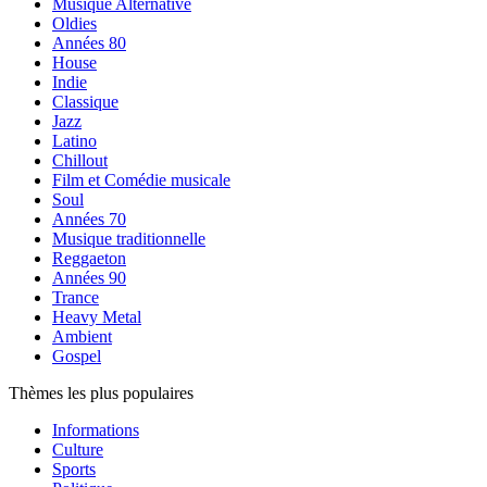
Musique Alternative
Oldies
Années 80
House
Indie
Classique
Jazz
Latino
Chillout
Film et Comédie musicale
Soul
Années 70
Musique traditionnelle
Reggaeton
Années 90
Trance
Heavy Metal
Ambient
Gospel
Thèmes les plus populaires
Informations
Culture
Sports