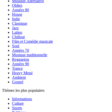
Musique Alternative
Oldies
Années 80
House
Indie
Classique
Jazz
Latino
Chillout
Film et Comédie musicale
Soul
Années 70
Musique traditionnelle
Reggaeton
Années 90
Trance
Heavy Metal
Ambient
Gospel
Thèmes les plus populaires
Informations
Culture
Sports