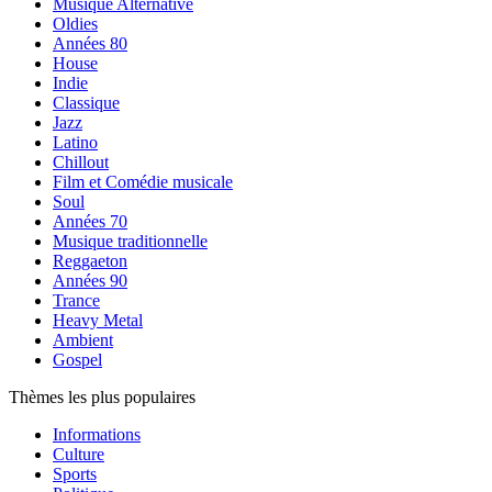
Musique Alternative
Oldies
Années 80
House
Indie
Classique
Jazz
Latino
Chillout
Film et Comédie musicale
Soul
Années 70
Musique traditionnelle
Reggaeton
Années 90
Trance
Heavy Metal
Ambient
Gospel
Thèmes les plus populaires
Informations
Culture
Sports