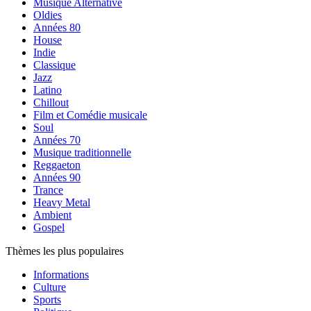
Musique Alternative
Oldies
Années 80
House
Indie
Classique
Jazz
Latino
Chillout
Film et Comédie musicale
Soul
Années 70
Musique traditionnelle
Reggaeton
Années 90
Trance
Heavy Metal
Ambient
Gospel
Thèmes les plus populaires
Informations
Culture
Sports