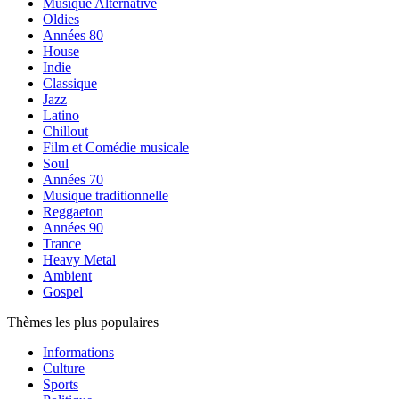
Musique Alternative
Oldies
Années 80
House
Indie
Classique
Jazz
Latino
Chillout
Film et Comédie musicale
Soul
Années 70
Musique traditionnelle
Reggaeton
Années 90
Trance
Heavy Metal
Ambient
Gospel
Thèmes les plus populaires
Informations
Culture
Sports