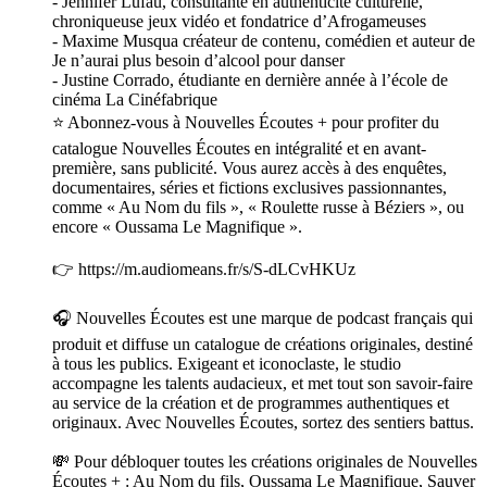
- Jennifer Lufau, consultante en authenticité culturelle,
chroniqueuse jeux vidéo et fondatrice d’Afrogameuses
- Maxime Musqua créateur de contenu, comédien et auteur de
Je n’aurai plus besoin d’alcool pour danser
- Justine Corrado, étudiante en dernière année à l’école de
cinéma La Cinéfabrique
⭐️ Abonnez-vous à Nouvelles Écoutes + pour profiter du
catalogue Nouvelles Écoutes en intégralité et en avant-
première, sans publicité. Vous aurez accès à des enquêtes,
documentaires, séries et fictions exclusives passionnantes,
comme « Au Nom du fils », « Roulette russe à Béziers », ou
encore « Oussama Le Magnifique ».
👉 https://m.audiomeans.fr/s/S-dLCvHKUz
🎧 Nouvelles Écoutes est une marque de podcast français qui
produit et diffuse un catalogue de créations originales, destiné
à tous les publics. Exigeant et iconoclaste, le studio
accompagne les talents audacieux, et met tout son savoir-faire
au service de la création et de programmes authentiques et
originaux. Avec Nouvelles Écoutes, sortez des sentiers battus.
💸 Pour débloquer toutes les créations originales de Nouvelles
Écoutes + : Au Nom du fils, Oussama Le Magnifique, Sauver