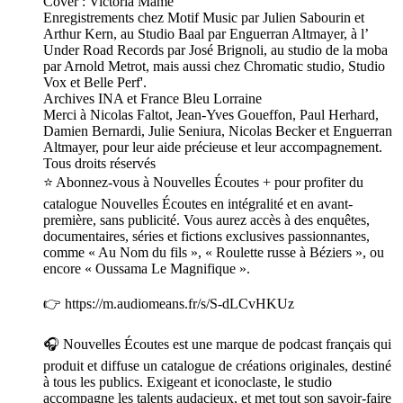
Cover : Victoria Mame
Enregistrements chez Motif Music par Julien Sabourin et
Arthur Kern, au Studio Baal par Enguerran Altmayer, à l’
Under Road Records par José Brignoli, au studio de la moba
par Arnold Metrot, mais aussi chez Chromatic studio, Studio
Vox et Belle Perf'.
Archives INA et France Bleu Lorraine
Merci à Nicolas Faltot, Jean-Yves Goueffon, Paul Herhard,
Damien Bernardi, Julie Seniura, Nicolas Becker et Enguerran
Altmayer, pour leur aide précieuse et leur accompagnement.
Tous droits réservés
⭐️ Abonnez-vous à Nouvelles Écoutes + pour profiter du
catalogue Nouvelles Écoutes en intégralité et en avant-
première, sans publicité. Vous aurez accès à des enquêtes,
documentaires, séries et fictions exclusives passionnantes,
comme « Au Nom du fils », « Roulette russe à Béziers », ou
encore « Oussama Le Magnifique ».
👉 https://m.audiomeans.fr/s/S-dLCvHKUz
🎧 Nouvelles Écoutes est une marque de podcast français qui
produit et diffuse un catalogue de créations originales, destiné
à tous les publics. Exigeant et iconoclaste, le studio
accompagne les talents audacieux, et met tout son savoir-faire