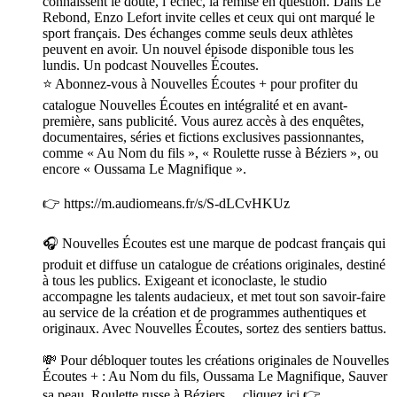
connaissent le doute, l’échec, la remise en question. Dans Le
Rebond, Enzo Lefort invite celles et ceux qui ont marqué le
sport français. Des échanges comme seuls deux athlètes
peuvent en avoir. Un nouvel épisode disponible tous les
lundis. Un podcast Nouvelles Écoutes.
⭐️ Abonnez-vous à Nouvelles Écoutes + pour profiter du
catalogue Nouvelles Écoutes en intégralité et en avant-
première, sans publicité. Vous aurez accès à des enquêtes,
documentaires, séries et fictions exclusives passionnantes,
comme « Au Nom du fils », « Roulette russe à Béziers », ou
encore « Oussama Le Magnifique ».
👉 https://m.audiomeans.fr/s/S-dLCvHKUz
🎧 Nouvelles Écoutes est une marque de podcast français qui
produit et diffuse un catalogue de créations originales, destiné
à tous les publics. Exigeant et iconoclaste, le studio
accompagne les talents audacieux, et met tout son savoir-faire
au service de la création et de programmes authentiques et
originaux. Avec Nouvelles Écoutes, sortez des sentiers battus.
💸 Pour débloquer toutes les créations originales de Nouvelles
Écoutes + : Au Nom du fils, Oussama Le Magnifique, Sauver
sa peau, Roulette russe à Béziers… cliquez ici 👉