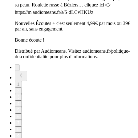
sa peau, Roulette russe à Béziers… cliquez ici 👉
https://m.audiomeans.fr/s/S-dLCvHKUz
Nouvelles Écoutes + c'est seulement 4,99€ par mois ou 39€
par an, sans engagement.
Bonne écoute !
Distribué par Audiomeans. Visitez audiomeans.fr/politique-
de-confidentialite pour plus d'informations.
1
2
3
4
5
6
7
8
9