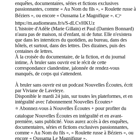
enquêtes, documentaires, séries et fictions exclusives
passionnantes, comme « Au Nom du fils », « Roulette russe à
Béziers », ou encore « Oussama Le Magnifique ». 👉
https://m.audiomeans.fr/s/S-dLCvHKUz
L'histoire d'Adèle (Marie Gillain) et Paul (Damien Bonnard)
n'aura pas de maison, ni d'enfant, ni de futur. Elle n'existera
que dans les interstices du quotidien, au bureau, dans des
hôtels, et surtout, dans des lettres. Des dizaines, puis des
centaines de lettres.
À la croisée du documentaire, de la fiction, et du journal
intime, À bruler sans ouvrir est le récit de cette
correspondance clandestine, jalonnée de rendez-vous
manqués, de corps qui s'attendent.
À bruler sans ouvrir est un podcast Nouvelles Écoutes, écrit
par Viviane de Laveleye.
Disponible le mardi 24 juin, sur toutes les plateformes, et en
intégralité avec l'abonnement Nouvelles Écoutes+
⭐️ Abonnez-vous à Nouvelles Écoutes + pour profiter du
catalogue Nouvelles Écoutes en intégralité et en avant-
première, sans publicité. Vous aurez accès à des enquêtes,
documentaires, séries et fictions exclusives passionnantes,
comme « Au Nom du fils », « Roulette russe à Béziers », ou
encore « Oussama Le Magnifique ».