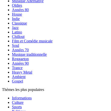
Musique Alternative
Oldies
Années 80
House
Indie
Classique
Jazz
Latino
Chillout
Film et Comédie musicale
Soul
Années 70
Musique traditionnelle
Reggaeton
Années 90
Trance
Heavy Metal
Ambient
Gospel
Thèmes les plus populaires
Informations
Culture
Sports