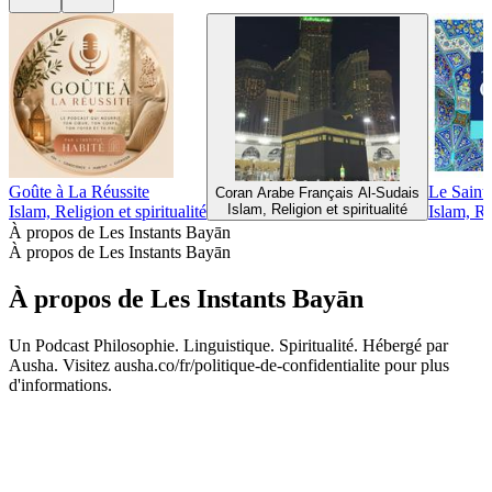
Goûte à La Réussite
Le Saint
Coran Arabe Français Al-Sudais
Islam, Religion et spiritualité
Islam, Religion et spiritualité
Islam, Re
À propos de Les Instants Bayān
À propos de Les Instants Bayān
À propos de Les Instants Bayān
Un Podcast Philosophie. Linguistique. Spiritualité. Hébergé par
Ausha. Visitez ausha.co/fr/politique-de-confidentialite pour plus
d'informations.
Site web du podcast