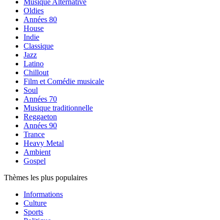
Musique Alternative
Oldies
Années 80
House
Indie
Classique
Jazz
Latino
Chillout
Film et Comédie musicale
Soul
Années 70
Musique traditionnelle
Reggaeton
Années 90
Trance
Heavy Metal
Ambient
Gospel
Thèmes les plus populaires
Informations
Culture
Sports