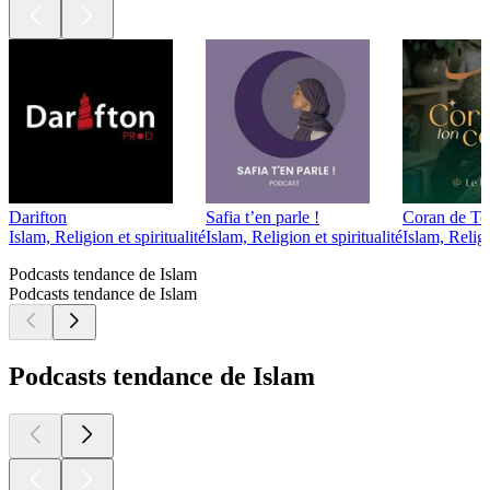
Darifton
Safia t’en parle !
Coran de To
Islam, Religion et spiritualité
Islam, Religion et spiritualité
Islam, Religi
Podcasts tendance de Islam
Podcasts tendance de Islam
Podcasts tendance de Islam