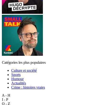
Catégories les plus populaires
Culture et société
Sports
Humour
Actualités
Crime : histoires vraies
A - H
I - P
Q - Z