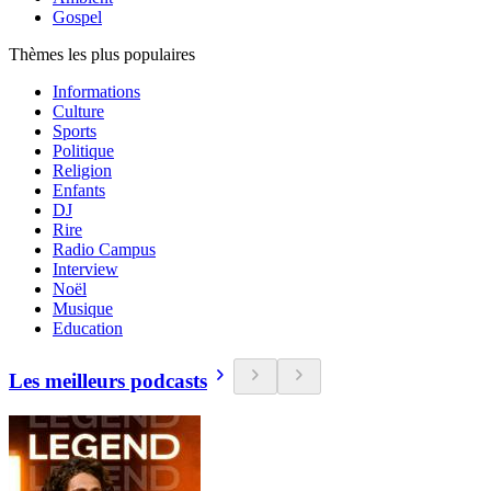
Gospel
Thèmes les plus populaires
Informations
Culture
Sports
Politique
Religion
Enfants
DJ
Rire
Radio Campus
Interview
Noël
Musique
Education
Les meilleurs podcasts