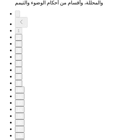
والمحللة، وأقسام من أحكام الوضوء والتيمم
1
2
3
4
5
6
7
8
9
10
11
13
14
15
16
17
18