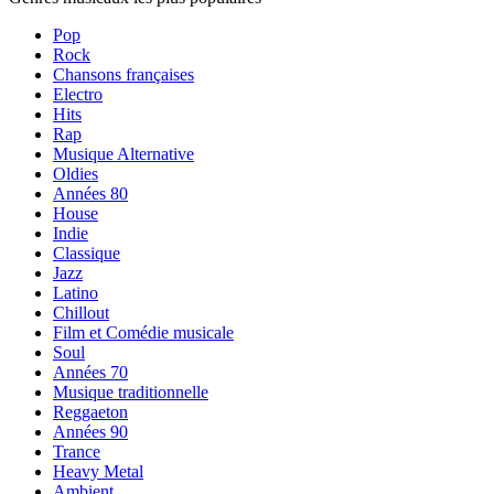
Pop
Rock
Chansons françaises
Electro
Hits
Rap
Musique Alternative
Oldies
Années 80
House
Indie
Classique
Jazz
Latino
Chillout
Film et Comédie musicale
Soul
Années 70
Musique traditionnelle
Reggaeton
Années 90
Trance
Heavy Metal
Ambient