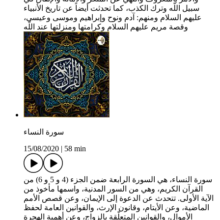
سبيل اللّه وترك الكذب، كما تحدثت أيضاً عن تاريخ الأنبياء
عليهم السلام ومنهم: آدم ونوح وإبراهيم وموسى وعيسى،
وقصة مريم عليهم السلام وكرامتها ومنزلتها عند اللّه
سورة النساء
15/08/2020
|
58 min
سورة النساء، هي السورة الرابعة ضمن الجزء (4 و 5 و 6) من
القرآن الكريم، وهي من السور المدنية، واسمها مأخوذ من
الآية الأولى. تتحدث عن الدعوة إلى الإيمان، وعن قصص الأمم
الماضية، وعن الأيتام، وقانون الإرث، والقوانين العامة لحفظ
الأموال، والقوانين المتعلّقة بالزواج، وعن أهمية الهجرة