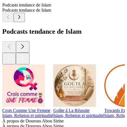
Podcasts tendance de Islam
Podcasts tendance de Islam
Podcasts tendance de Islam
Crois Comme Une Femme
Goûte à La Réussite
Towards Ete
Islam, Religion et spiritualité
Islam, Religion et spiritualité
Islam, Religi
À propos de Dourous Abou Sirine
À propos de Dourous Abou Sirine