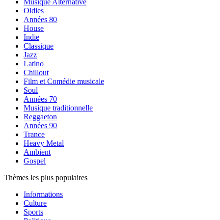
Musique Alternative
Oldies
Années 80
House
Indie
Classique
Jazz
Latino
Chillout
Film et Comédie musicale
Soul
Années 70
Musique traditionnelle
Reggaeton
Années 90
Trance
Heavy Metal
Ambient
Gospel
Thèmes les plus populaires
Informations
Culture
Sports