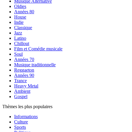
Musique Alternative
Oldies
Années 80
House
Indie
Classique
Jazz
Latino
Chillout
Film et Comédie musicale
Soul
Années 70
Musique traditionnelle
Reggaeton
Années 90
Trance
Heavy Metal
Ambient
Gospel
Thèmes les plus populaires
Informations
Culture
Sports