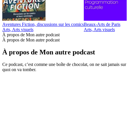
Aventures Fiction, discussions sur les comics
Beaux-Arts de Paris
D
Arts, Arts visuels
Arts, Arts visuels
A
À propos de Mon autre podcast
À propos de Mon autre podcast
À propos de Mon autre podcast
Ce podcast, c’est comme une boîte de chocolat, on ne sait jamais sur
quoi on va tomber.
Site web du podcast