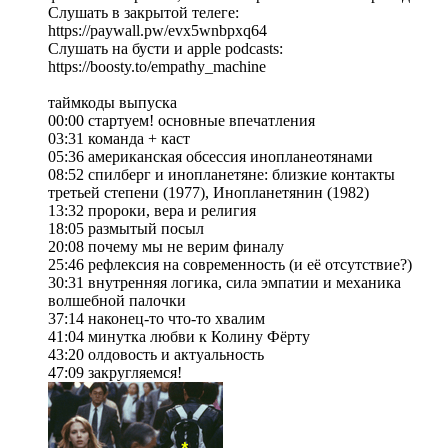
Слушать в закрытой телеге:
https://paywall.pw/evx5wnbpxq64
Слушать на бусти и apple podcasts:
https://boosty.to/empathy_machine
таймкоды выпуска
00:00 стартуем! основные впечатления
03:31 команда + каст
05:36 американская обсессия инопланеотянами
08:52 спилберг и инопланетяне: близкие контакты
третьей степени (1977), Инопланетянин (1982)
13:32 пророки, вера и религия
18:05 размытый посыл
20:08 почему мы не верим финалу
25:46 рефлексия на современность (и её отсутствие?)
30:31 внутренняя логика, сила эмпатии и механика
волшебной палочки
37:14 наконец-то что-то хвалим
41:04 минутка любви к Колину Фёрту
43:20 олдовость и актуальность
47:09 закругляемся!