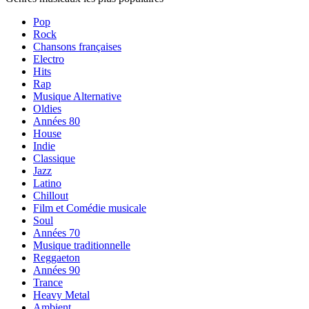
Pop
Rock
Chansons françaises
Electro
Hits
Rap
Musique Alternative
Oldies
Années 80
House
Indie
Classique
Jazz
Latino
Chillout
Film et Comédie musicale
Soul
Années 70
Musique traditionnelle
Reggaeton
Années 90
Trance
Heavy Metal
Ambient