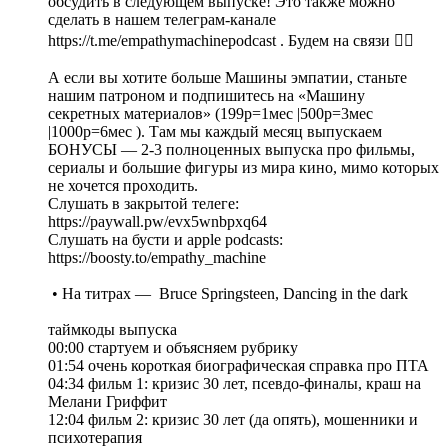
обсудить в следующем выпуске! Это также можно
сделать в нашем телеграм-канале
https://t.me/empathymachinepodcast . Будем на связи ❤️‍🔥
А если вы хотите больше Машины эмпатии, станьте
нашим патроном и подпишитесь на «Машину
секретных материалов» (199р=1мес |500р=3мес
|1000р=6мес ). Там мы каждый месяц выпускаем
БОНУСЫ — 2-3 полноценных выпуска про фильмы,
сериалы и большие фигуры из мира кино, мимо которых
не хочется проходить.
Слушать в закрытой телеге:
https://paywall.pw/evx5wnbpxq64
Слушать на бусти и apple podcasts:
https://boosty.to/empathy_machine
• На титрах — Bruce Springsteen, Dancing in the dark
таймкоды выпуска
00:00 стартуем и объясняем рубрику
01:54 очень короткая биографическая справка про ПТА
04:34 фильм 1: кризис 30 лет, псевдо-финалы, краш на
Мелани Гриффит
12:04 фильм 2: кризис 30 лет (да опять), мошенники и
психотерапия