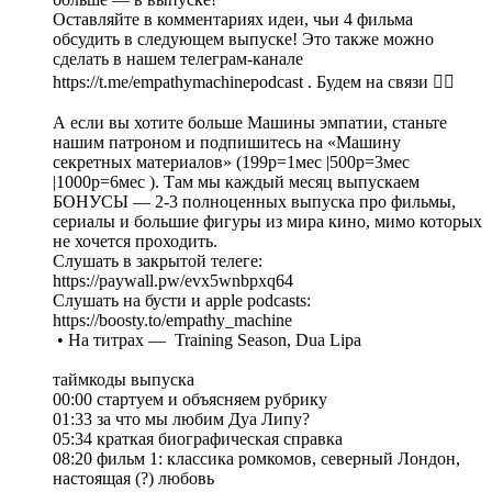
Оставляйте в комментариях идеи, чьи 4 фильма
обсудить в следующем выпуске! Это также можно
сделать в нашем телеграм-канале
https://t.me/empathymachinepodcast . Будем на связи ❤️‍🔥
А если вы хотите больше Машины эмпатии, станьте
нашим патроном и подпишитесь на «Машину
секретных материалов» (199р=1мес |500р=3мес
|1000р=6мес ). Там мы каждый месяц выпускаем
БОНУСЫ — 2-3 полноценных выпуска про фильмы,
сериалы и большие фигуры из мира кино, мимо которых
не хочется проходить.
Слушать в закрытой телеге:
https://paywall.pw/evx5wnbpxq64
Слушать на бусти и apple podcasts:
https://boosty.to/empathy_machine
• На титрах — Training Season, Dua Lipa
таймкоды выпуска
00:00 стартуем и объясняем рубрику
01:33 за что мы любим Дуа Липу?
05:34 краткая биографическая справка
08:20 фильм 1: классика ромкомов, северный Лондон,
настоящая (?) любовь