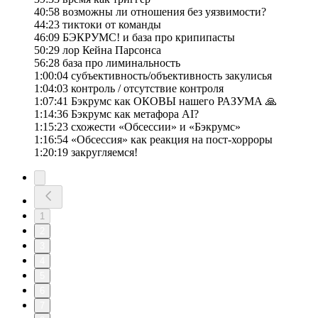
40:58 возможны ли отношения без уязвимости?
44:23 тиктоки от команды
46:09 БЭКРУМС! и база про крипипасты
50:29 лор Кейна Парсонса
56:28 база про лиминальность
1:00:04 субъективность/объективность закулисья
1:04:03 контроль / отсутствие контроля
1:07:41 Бэкрумс как ОКОВЫ нашего РАЗУМА 🙏
1:14:36 Бэкрумс как метафора AI?
1:15:23 схожести «Обсессии» и «Бэкрумс»
1:16:54 «Обсессия» как реакция на пост-хорроры
1:20:19 закругляемся!
1
2
3
4
5
6
7