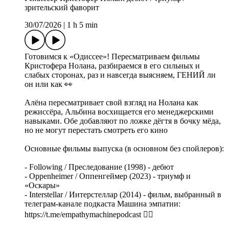
зрительский фаворит
30/07/2026
|
1 h 5 min
Готовимся к «Одиссее»! Пересматриваем фильмы
Кристофера Нолана, разбираемся в его сильных и
слабых сторонах, раз и навсегда выясняем, ГЕНИЙ ли
он или как 👀
Алёна пересматривает свой взгляд на Нолана как
режиссёра, Альбина восхищается его менеджерскими
навыками. Обе добавляют по ложке дёгтя в бочку мёда,
но не могут перестать смотреть его кино
Основные фильмы выпуска (в основном без спойлеров):
- Following / Преследование (1998) - дебют
- Oppenheimer / Оппенгеймер (2023) - триумф и
«Оскары»
- Interstellar / Интерстеллар (2014) - фильм, выбранный в
телеграм-канале подкаста Машина эмпатии:
https://t.me/empathymachinepodcast ❤️‍🔥