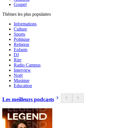
Gospel
Thèmes les plus populaires
Informations
Culture
Sports
Politique
Religion
Enfants
DJ
Rire
Radio Campus
Interview
Noël
Musique
Education
Les meilleurs podcasts