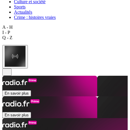
Culture et société
Sports
Actualités
Crime : histoires vraies
A - H
I - P
Q - Z
En savoir plus
En savoir plus