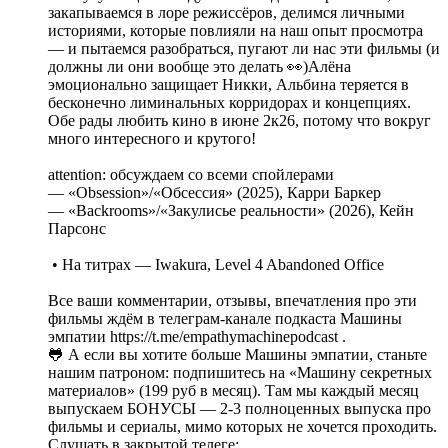
закапываемся в лоре режиссёров, делимся личными
историями, которые повлияли на наш опыт просмотра
— и пытаемся разобраться, пугают ли нас эти фильмы (и
должны ли они вообще это делать 👀)Алёна
эмоционально защищает Никки, Альбина теряется в
бесконечно лиминальных корридорах и концепциях.
Обе рады любить кино в июне 2к26, потому что вокруг
много интересного и крутого!
attention: обсуждаем со всеми спойлерами
— «Obsession»/«Обсессия» (2025), Карри Баркер
— «Backrooms»/«Закулисье реальности» (2026), Кейн
Парсонс
• На титрах — Iwakura, Level 4 Abandoned Office
Все ваши комментарии, отзывы, впечатления про эти
фильмы ждём в телеграм-канале подкаста Машины
эмпатии https://t.me/empathymachinepodcast .
🐸 А если вы хотите больше Машины эмпатии, станьте
нашим патроном: подпишитесь на «Машину секретных
материалов» (199 руб в месяц). Там мы каждый месяц
выпускаем БОНУСЫ — 2-3 полноценных выпуска про
фильмы и сериалы, мимо которых не хочется проходить.
Слушать в закрытой телеге: