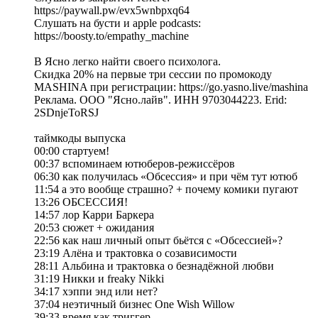
https://paywall.pw/evx5wnbpxq64
Слушать на бусти и apple podcasts:
https://boosty.to/empathy_machine
В Ясно легко найти своего психолога.
Скидка 20% на первые три сессии по промокоду
MASHINA при регистрации: https://go.yasno.live/mashina
Реклама. ООО "Ясно.лайв". ИНН 9703044223. Erid:
2SDnjeToRSJ
таймкоды выпуска
00:00 стартуем!
00:37 вспоминаем ютюберов-режиссёров
06:30 как получилась «Обсессия» и при чём тут ютюб
11:54 а это вообще страшно? + почему комики пугают
13:26 ОБСЕССИЯ!
14:57 лор Карри Баркера
20:53 сюжет + ожидания
22:56 как наш личный опыт бьётся с «Обсессией»?
23:19 Алёна и трактовка о созависимости
28:11 Альбина и трактовка о безнадёжной любви
31:19 Никки и freaky Nikki
34:17 хэппи энд или нет?
37:04 неэтичный бизнес One Wish Willow
39:33 время как триггер