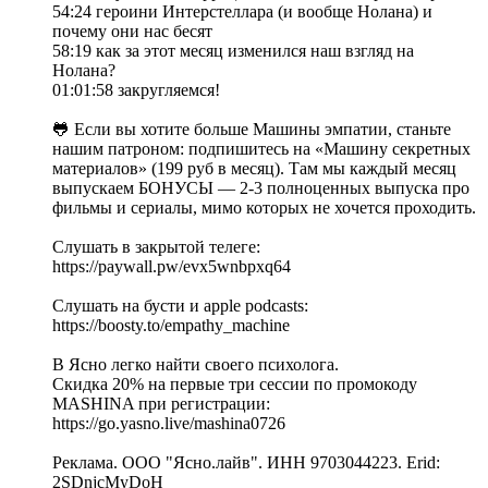
54:24 героини Интерстеллара (и вообще Нолана) и
почему они нас бесят
58:19 как за этот месяц изменился наш взгляд на
Нолана?
01:01:58 закругляемся!
🐸 Если вы хотите больше Машины эмпатии, станьте
нашим патроном: подпишитесь на «Машину секретных
материалов» (199 руб в месяц). Там мы каждый месяц
выпускаем БОНУСЫ — 2-3 полноценных выпуска про
фильмы и сериалы, мимо которых не хочется проходить.
Слушать в закрытой телеге:
https://paywall.pw/evx5wnbpxq64
Слушать на бусти и apple podcasts:
https://boosty.to/empathy_machine
В Ясно легко найти своего психолога.
Скидка 20% на первые три сессии по промокоду
MASHINA при регистрации:
https://go.yasno.live/mashina0726
Реклама. ООО "Ясно.лайв". ИНН 9703044223. Erid:
2SDnjcMyDoH