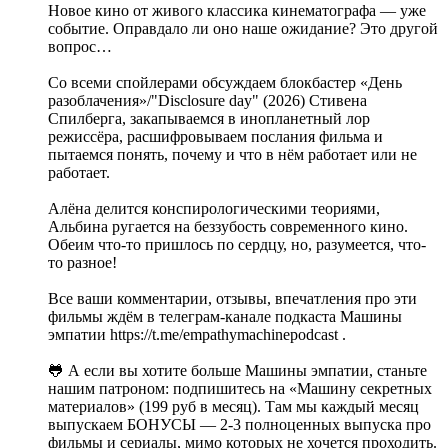
Новое кино от живого классика кинематографа — уже
событие. Оправдало ли оно наше ожидание? Это другой
вопрос…
Со всеми спойлерами обсуждаем блокбастер «День
разоблачения»/"Disclosure day" (2026) Стивена
Спилберга, закапываемся в инопланетный лор
режиссёра, расшифровываем послания фильма и
пытаемся понять, почему и что в нём работает или не
работает.
Алёна делится конспирологическими теориями,
Альбина ругается на беззубость современного кино.
Обеим что-то пришлось по сердцу, но, разумеется, что-
то разное!
Все ваши комментарии, отзывы, впечатления про эти
фильмы ждём в телеграм-канале подкаста Машины
эмпатии https://t.me/empathymachinepodcast .
🐸 А если вы хотите больше Машины эмпатии, станьте
нашим патроном: подпишитесь на «Машину секретных
материалов» (199 руб в месяц). Там мы каждый месяц
выпускаем БОНУСЫ — 2-3 полноценных выпуска про
фильмы и сериалы, мимо которых не хочется проходить.