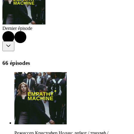
Dernier épisode
66 épisodes
Режиссер Кристофер Нолан: дебют / триумф /