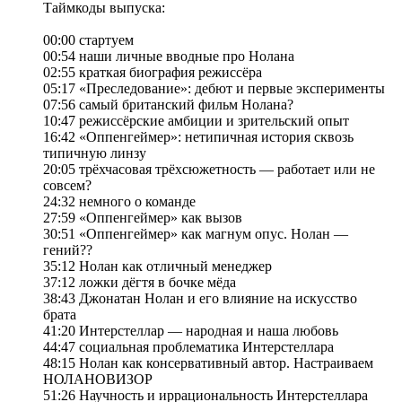
Таймкоды выпуска:
00:00 стартуем
00:54 наши личные вводные про Нолана
02:55 краткая биография режиссёра
05:17 «Преследование»: дебют и первые эксперименты
07:56 самый британский фильм Нолана?
10:47 режиссёрские амбиции и зрительский опыт
16:42 «Оппенгеймер»: нетипичная история сквозь
типичную линзу
20:05 трёхчасовая трёхсюжетность — работает или не
совсем?
24:32 немного о команде
27:59 «Оппенгеймер» как вызов
30:51 «Оппенгеймер» как магнум опус. Нолан —
гений??
35:12 Нолан как отличный менеджер
37:12 ложки дёгтя в бочке мёда
38:43 Джонатан Нолан и его влияние на искусство
брата
41:20 Интерстеллар — народная и наша любовь
44:47 социальная проблематика Интерстеллара
48:15 Нолан как консервативный автор. Настраиваем
НОЛАНОВИЗОР
51:26 Научность и иррациональность Интерстеллара