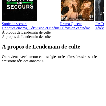
Sortie de secours
Drama Queens
J’ACCUS
Critiques cinéma, Télévision et cinéma
Télévision et cinéma
Télévis
À propos de Lendemain de culte
À propos de Lendemain de culte
À propos de Lendemain de culte
On revient avec humour et nostalgie sur les films, les séries et les
émissions télé des années 90.
Site web du podcast