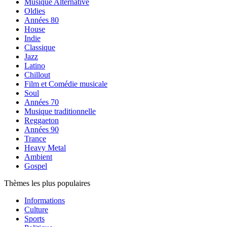
Musique Alternative
Oldies
Années 80
House
Indie
Classique
Jazz
Latino
Chillout
Film et Comédie musicale
Soul
Années 70
Musique traditionnelle
Reggaeton
Années 90
Trance
Heavy Metal
Ambient
Gospel
Thèmes les plus populaires
Informations
Culture
Sports