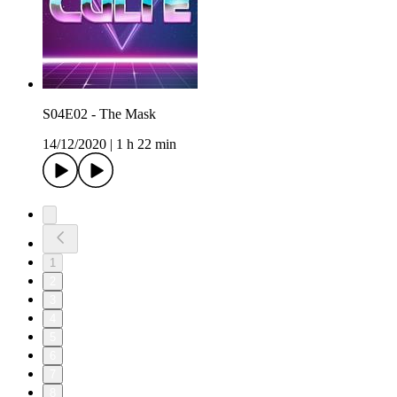
S04E02 - The Mask
14/12/2020
|
1 h 22 min
1
2
3
4
5
6
7
8