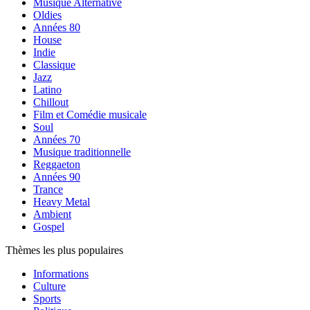
Musique Alternative
Oldies
Années 80
House
Indie
Classique
Jazz
Latino
Chillout
Film et Comédie musicale
Soul
Années 70
Musique traditionnelle
Reggaeton
Années 90
Trance
Heavy Metal
Ambient
Gospel
Thèmes les plus populaires
Informations
Culture
Sports