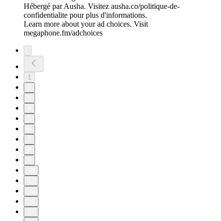
Hébergé par Ausha. Visitez ausha.co/politique-de-
confidentialite pour plus d'informations.
Learn more about your ad choices. Visit
megaphone.fm/adchoices
1
2
3
4
5
6
7
8
9
10
11
20
26
27