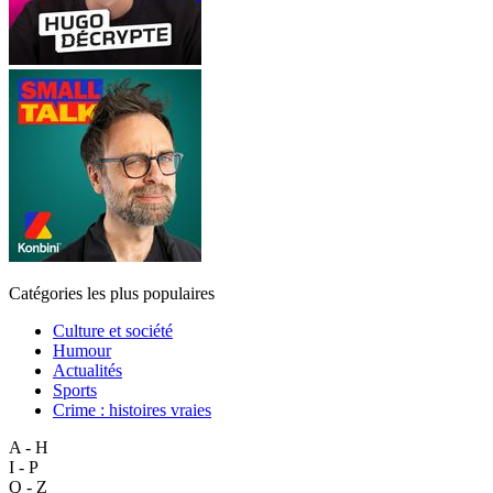
Catégories les plus populaires
Culture et société
Humour
Actualités
Sports
Crime : histoires vraies
A - H
I - P
Q - Z