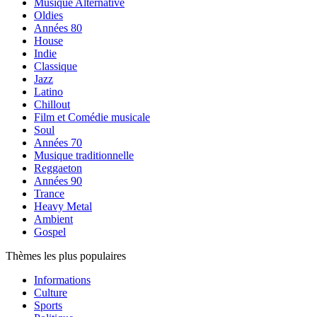
Musique Alternative
Oldies
Années 80
House
Indie
Classique
Jazz
Latino
Chillout
Film et Comédie musicale
Soul
Années 70
Musique traditionnelle
Reggaeton
Années 90
Trance
Heavy Metal
Ambient
Gospel
Thèmes les plus populaires
Informations
Culture
Sports