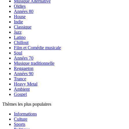
Musique Alternative
Oldies
Années 80
House
Indie
Classique
Jazz
Latino
Chillout
Film et Comédie musicale
Soul
Années 70
Musique traditionnelle
Reggaeton
Années 90
Trance
Heavy Metal
Ambient
Gospel
Thèmes les plus populaires
Informations
Culture
Sports