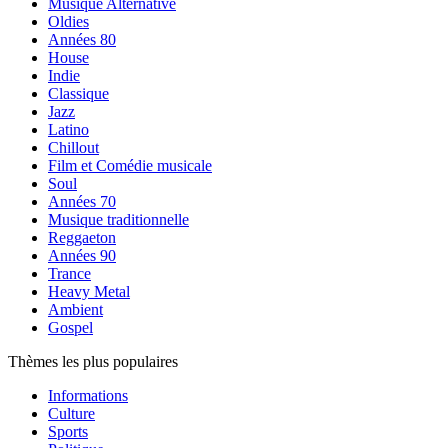
Musique Alternative
Oldies
Années 80
House
Indie
Classique
Jazz
Latino
Chillout
Film et Comédie musicale
Soul
Années 70
Musique traditionnelle
Reggaeton
Années 90
Trance
Heavy Metal
Ambient
Gospel
Thèmes les plus populaires
Informations
Culture
Sports