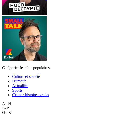
Catégories les plus populaires
Culture et société
Humour
Actualités
Sports
Crime : histoires vraies
A - H
I - P
Q - Z