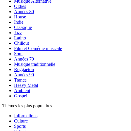
Musique Alternative
Oldies
Années 80
House
Indie
Classique
Jazz
Latino
Chillout
Film et Comédie musicale
Soul
Années 70
Musique traditionnelle
Reggaeton
Années 90
Trance
Heavy Metal
Ambient
Gospel
Thèmes les plus populaires
Informations
Culture
Sports