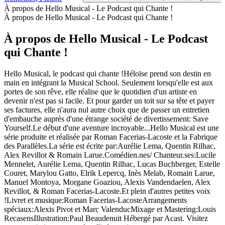
À propos de Hello Musical - Le Podcast qui Chante !
À propos de Hello Musical - Le Podcast qui Chante !
À propos de Hello Musical - Le Podcast
qui Chante !
Hello Musical, le podcast qui chante !Héloïse prend son destin en
main en intégrant la Musical School. Seulement lorsqu'elle est aux
portes de son rêve, elle réalise que le quotidien d'un artiste en
devenir n'est pas si facile. Et pour garder un toit sur sa tête et payer
ses factures, elle n'aura nul autre choix que de passer un entretien
d'embauche auprès d'une étrange société de divertissement: Save
Yourself.Le début d'une aventure incroyable...Hello Musical est une
série produite et réalisée par Roman Facerias-Lacoste et la Fabrique
des Parallèles.La série est écrite par:Aurélie Lema, Quentin Rilhac,
Alex Revillot & Romain Larue.Comédien.nes/ Chanteur.ses:Lucile
Mennelet, Aurélie Lema, Quentin Rilhac, Lucas Buchberger, Estelle
Couret, Marylou Gatto, Elrik Lepercq, Inès Melab, Romain Larue,
Manuel Montoya, Morgane Goaziou, Alexis Vandendaelen, Alex
Revillot, & Roman Facerias-Lacoste.Et plein d'autres petites voix
!Livret et musique:Roman Facerias-LacosteArrangements
spéciaux:Alexis Pivot et Marc ValenducMixage et Mastering:Louis
RecasensIllustration:Paul Beaudenuit Hébergé par Acast. Visitez