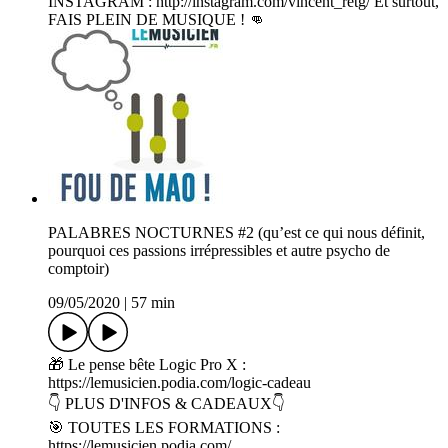
INSTAGRAM : http://instagram.com/vincent_retg/ Et surtout,
FAIS PLEIN DE MUSIQUE ! 👊
PALABRES NOCTURNES #2 (qu’est ce qui nous définit,
pourquoi ces passions irrépressibles et autre psycho de
comptoir)
09/05/2020
|
57 min
🎁 Le pense bête Logic Pro X :
https://lemusicien.podia.com/logic-cadeau
👇 PLUS D'INFOS & CADEAUX👇
🎯 TOUTES LES FORMATIONS :
https://lemusicien.podia.com/