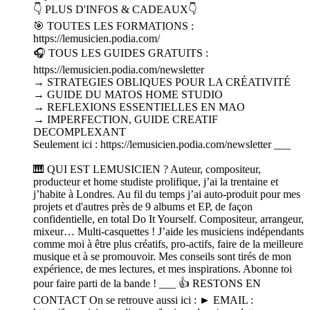
👇 PLUS D'INFOS & CADEAUX👇
🎯 TOUTES LES FORMATIONS :
https://lemusicien.podia.com/
🎧 TOUS LES GUIDES GRATUITS :
https://lemusicien.podia.com/newsletter
→ STRATEGIES OBLIQUES POUR LA CRÉATIVITÉ
→ GUIDE DU MATOS HOME STUDIO
→ REFLEXIONS ESSENTIELLES EN MAO
→ IMPERFECTION, GUIDE CREATIF
DECOMPLEXANT
Seulement ici : https://lemusicien.podia.com/newsletter ___
🎹 QUI EST LEMUSICIEN ? Auteur, compositeur,
producteur et home studiste prolifique, j’ai la trentaine et
j’habite à Londres. Au fil du temps j’ai auto-produit pour mes
projets et d'autres près de 9 albums et EP, de façon
confidentielle, en total Do It Yourself. Compositeur, arrangeur,
mixeur… Multi-casquettes ! J’aide les musiciens indépendants
comme moi à être plus créatifs, pro-actifs, faire de la meilleure
musique et à se promouvoir. Mes conseils sont tirés de mon
expérience, de mes lectures, et mes inspirations. Abonne toi
pour faire parti de la bande ! ___ 👍 RESTONS EN
CONTACT On se retrouve aussi ici : ► EMAIL :