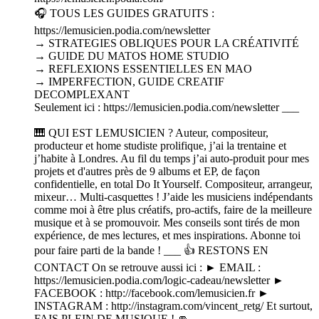
🎧 TOUS LES GUIDES GRATUITS :
https://lemusicien.podia.com/newsletter
→ STRATEGIES OBLIQUES POUR LA CRÉATIVITÉ
→ GUIDE DU MATOS HOME STUDIO
→ REFLEXIONS ESSENTIELLES EN MAO
→ IMPERFECTION, GUIDE CREATIF
DECOMPLEXANT
Seulement ici : https://lemusicien.podia.com/newsletter ___
🎹 QUI EST LEMUSICIEN ? Auteur, compositeur,
producteur et home studiste prolifique, j’ai la trentaine et
j’habite à Londres. Au fil du temps j’ai auto-produit pour mes
projets et d'autres près de 9 albums et EP, de façon
confidentielle, en total Do It Yourself. Compositeur, arrangeur,
mixeur… Multi-casquettes ! J’aide les musiciens indépendants
comme moi à être plus créatifs, pro-actifs, faire de la meilleure
musique et à se promouvoir. Mes conseils sont tirés de mon
expérience, de mes lectures, et mes inspirations. Abonne toi
pour faire parti de la bande ! ___ 👍 RESTONS EN
CONTACT On se retrouve aussi ici : ► EMAIL :
https://lemusicien.podia.com/logic-cadeau/newsletter ►
FACEBOOK : http://facebook.com/lemusicien.fr ►
INSTAGRAM : http://instagram.com/vincent_retg/ Et surtout,
FAIS PLEIN DE MUSIQUE ! 👊