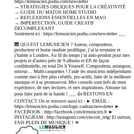
https://lemusicien.podia.com/newsletter
→ STRATEGIES OBLIQUES POUR LA CRÉATIVITÉ
→ GUIDE DU MATOS HOME STUDIO
→ REFLEXIONS ESSENTIELLES EN MAO
→ IMPERFECTION, GUIDE CREATIF
DECOMPLEXANT
Seulement ici : https://lemusicien.podia.com/newsletter ___
🎹 QUI EST LEMUSICIEN ? Auteur, compositeur,
producteur et home studiste prolifique, j’ai la trentaine et
j’habite à Londres. Au fil du temps j’ai auto-produit pour mes
projets et d'autres près de 9 albums et EP, de façon
confidentielle, en total Do It Yourself. Compositeur, arrangeur,
mixeur… Multi-casquettes ! J’aide les musiciens indépendants
comme moi à être plus créatifs, pro-actifs, faire de la meilleure
musique et à se promouvoir. Mes conseils sont tirés de mon
expérience, de mes lectures, et mes inspirations. Abonne toi
pour faire parti de la bande ! ___ 👍 RESTONS EN
CONTACT On se retrouve aussi ici : ► EMAIL :
https://lemusicien.podia.com/logic-cadeau/newsletter ►
FACEBOOK : http://facebook.com/lemusicien.fr ►
INSTAGRAM : http://instagram.com/vincent_retg/ Et surtout,
FAIS PLEIN DE MUSIQUE ! 👊