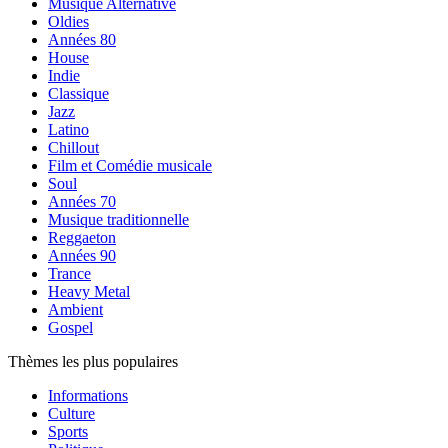
Musique Alternative
Oldies
Années 80
House
Indie
Classique
Jazz
Latino
Chillout
Film et Comédie musicale
Soul
Années 70
Musique traditionnelle
Reggaeton
Années 90
Trance
Heavy Metal
Ambient
Gospel
Thèmes les plus populaires
Informations
Culture
Sports