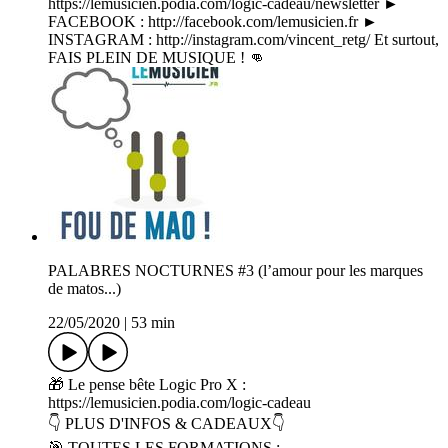
https://lemusicien.podia.com/logic-cadeau/newsletter ►
FACEBOOK : http://facebook.com/lemusicien.fr ►
INSTAGRAM : http://instagram.com/vincent_retg/ Et surtout,
FAIS PLEIN DE MUSIQUE ! 👊
PALABRES NOCTURNES #3 (l’amour pour les marques
de matos...)
22/05/2020
|
53 min
🎁 Le pense bête Logic Pro X :
https://lemusicien.podia.com/logic-cadeau
👇 PLUS D'INFOS & CADEAUX👇
🎯 TOUTES LES FORMATIONS :