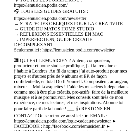
https://lemusicien.podia.com/
🎧 TOUS LES GUIDES GRATUITS :
https://lemusicien.podia.com/newsletter
→ STRATEGIES OBLIQUES POUR LA CRÉATIVITÉ
→ GUIDE DU MATOS HOME STUDIO
→ REFLEXIONS ESSENTIELLES EN MAO
→ IMPERFECTION, GUIDE CREATIF
DECOMPLEXANT
Seulement ici : https://lemusicien.podia.com/newsletter ___
🎹 QUI EST LEMUSICIEN ? Auteur, compositeur,
producteur et home studiste prolifique, j’ai la trentaine et
j’habite à Londres. Au fil du temps j’ai auto-produit pour mes
projets et d'autres près de 9 albums et EP, de façon
confidentielle, en total Do It Yourself. Compositeur, arrangeur,
mixeur… Multi-casquettes ! J’aide les musiciens indépendants
comme moi à être plus créatifs, pro-actifs, faire de la meilleure
musique et à se promouvoir. Mes conseils sont tirés de mon
expérience, de mes lectures, et mes inspirations. Abonne toi
pour faire parti de la bande ! ___ 👍 RESTONS EN
CONTACT On se retrouve aussi ici : ► EMAIL :
https://lemusicien.podia.com/logic-cadeau/newsletter ►
FACEBOOK : http://facebook.com/lemusicien.fr ►