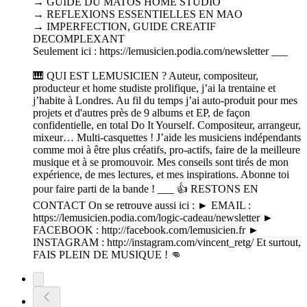
→ GUIDE DU MATOS HOME STUDIO
→ REFLEXIONS ESSENTIELLES EN MAO
→ IMPERFECTION, GUIDE CREATIF
DECOMPLEXANT
Seulement ici : https://lemusicien.podia.com/newsletter ___
🎹 QUI EST LEMUSICIEN ? Auteur, compositeur,
producteur et home studiste prolifique, j’ai la trentaine et
j’habite à Londres. Au fil du temps j’ai auto-produit pour mes
projets et d'autres près de 9 albums et EP, de façon
confidentielle, en total Do It Yourself. Compositeur, arrangeur,
mixeur… Multi-casquettes ! J’aide les musiciens indépendants
comme moi à être plus créatifs, pro-actifs, faire de la meilleure
musique et à se promouvoir. Mes conseils sont tirés de mon
expérience, de mes lectures, et mes inspirations. Abonne toi
pour faire parti de la bande ! ___ 👍 RESTONS EN
CONTACT On se retrouve aussi ici : ► EMAIL :
https://lemusicien.podia.com/logic-cadeau/newsletter ►
FACEBOOK : http://facebook.com/lemusicien.fr ►
INSTAGRAM : http://instagram.com/vincent_retg/ Et surtout,
FAIS PLEIN DE MUSIQUE ! 👊