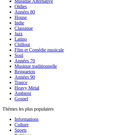
Musique Alternative
Oldies
Années 80
House
Indie
Classique
Jazz
Latino
Chillout
Film et Comédie musicale
Soul
Années 70
Musique traditionnelle
Reggaeton
Années 90
Trance
Heavy Metal
Ambient
Gospel
Thèmes les plus populaires
Informations
Culture
Sports