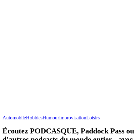
Automobile
Hobbies
Humour
Improvisation
Loisirs
Écoutez PODCASQUE, Paddock Pass ou
d'autres podcasts du monde entier - avec