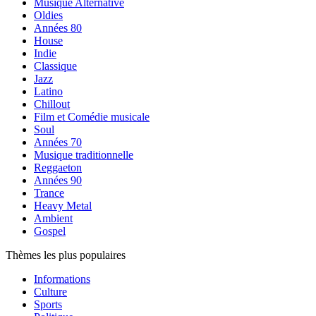
Musique Alternative
Oldies
Années 80
House
Indie
Classique
Jazz
Latino
Chillout
Film et Comédie musicale
Soul
Années 70
Musique traditionnelle
Reggaeton
Années 90
Trance
Heavy Metal
Ambient
Gospel
Thèmes les plus populaires
Informations
Culture
Sports