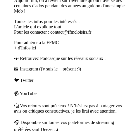
Aujourd’hui, on a revient sur l'aventure qu'ont traversé des
centaines d'ados pendant des années au guidon d'une simple
Mob !
Toutes les infos pour les intéressés :
L'article qui explique tout
Pour les contacter : contact@ffmcloisirs.fr
Pour adhérer à la FFMC
+ d'Infos ici
📣 Retrouvez Podcasque sur les réseaux sociaux :
📸 Instagram (j'y suis le + présent :))
🐦 Twitter
📹 YouTube
🤔 Vos retours sont précieux ! N’hésitez pas à partager vos
avis ou critiques constructives, je les lirai avec attention.
🎧 Disponible sur toutes vos plateformes de streaming
préférées sauf Deezer. ;(