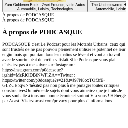
Zum Goldenen Bock - Zwei Freunde, viele Autos
The Underpowered Ho
Automobile, Loisirs, Technologies
Automobile, Loisirs
À propos de PODCASQUE
À propos de PODCASQUE
À propos de PODCASQUE
PODCASQUE c'est Le Podcast pour les Motards Urbains, ceux qui
sont frustrés de ne pas pouvoir pleinement utiliser le potentiel de leur
engin mais qui pourtant tous les matins se lèvent et vont au travail
avec le sourire béat du crétin satisfait.Si le Podcasque vous plait
n'hésitez pas à me suivre sur :Instagram :
https://instagram.com/p0dcasque?
igshid=MzRlODBiNWFlZA==Twitter :
https://twitter.com/p0dcasque?s=21&t=J97N8oxTQf3fE-
GLZCEbqwN'hésitez pas non plus à me partager toutes critiques
constructivesOu même de sujets dont vous aimeriez que je traite.Je
vous souhaite à tous une bonne écoute et surtout V à vous ! Hébergé
par Acast. Visitez acast.com/privacy pour plus d'informations.
Site web du podcast