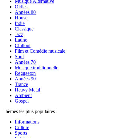
Musique Alternative
Oldies
Années 80
House
Indie
Classique
Jazz
Latino
Chillout
Film et Comédie musicale
Soul
Années 70
Musique traditionnelle
Reggaeton
Années 90
Trance
Heavy Metal
Ambient
Gospel
Thèmes les plus populaires
Informations
Culture
Sports