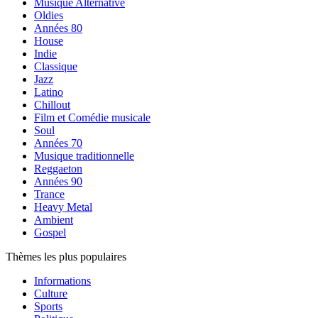
Musique Alternative
Oldies
Années 80
House
Indie
Classique
Jazz
Latino
Chillout
Film et Comédie musicale
Soul
Années 70
Musique traditionnelle
Reggaeton
Années 90
Trance
Heavy Metal
Ambient
Gospel
Thèmes les plus populaires
Informations
Culture
Sports