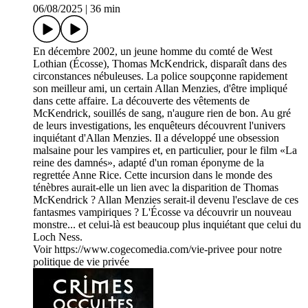
06/08/2025
|
36 min
En décembre 2002, un jeune homme du comté de West
Lothian (Écosse), Thomas McKendrick, disparaît dans des
circonstances nébuleuses. La police soupçonne rapidement
son meilleur ami, un certain Allan Menzies, d'être impliqué
dans cette affaire. La découverte des vêtements de
McKendrick, souillés de sang, n'augure rien de bon. Au gré
de leurs investigations, les enquêteurs découvrent l'univers
inquiétant d'Allan Menzies. Il a développé une obsession
malsaine pour les vampires et, en particulier, pour le film «La
reine des damnés», adapté d'un roman éponyme de la
regrettée Anne Rice. Cette incursion dans le monde des
ténèbres aurait-elle un lien avec la disparition de Thomas
McKendrick ? Allan Menzies serait-il devenu l'esclave de ces
fantasmes vampiriques ? L'Écosse va découvrir un nouveau
monstre... et celui-là est beaucoup plus inquiétant que celui du
Loch Ness.
Voir https://www.cogecomedia.com/vie-privee pour notre
politique de vie privée