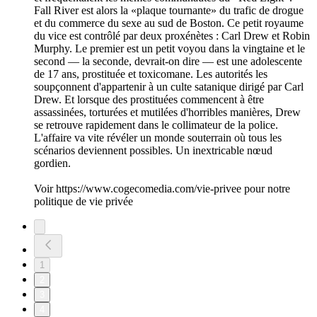
Fall River est alors la «plaque tournante» du trafic de drogue
et du commerce du sexe au sud de Boston. Ce petit royaume
du vice est contrôlé par deux proxénètes : Carl Drew et Robin
Murphy. Le premier est un petit voyou dans la vingtaine et le
second ― la seconde, devrait-on dire ― est une adolescente
de 17 ans, prostituée et toxicomane. Les autorités les
soupçonnent d'appartenir à un culte satanique dirigé par Carl
Drew. Et lorsque des prostituées commencent à être
assassinées, torturées et mutilées d'horribles manières, Drew
se retrouve rapidement dans le collimateur de la police.
L'affaire va vite révéler un monde souterrain où tous les
scénarios deviennent possibles. Un inextricable nœud
gordien.
Voir https://www.cogecomedia.com/vie-privee pour notre
politique de vie privée
1
2
3
4