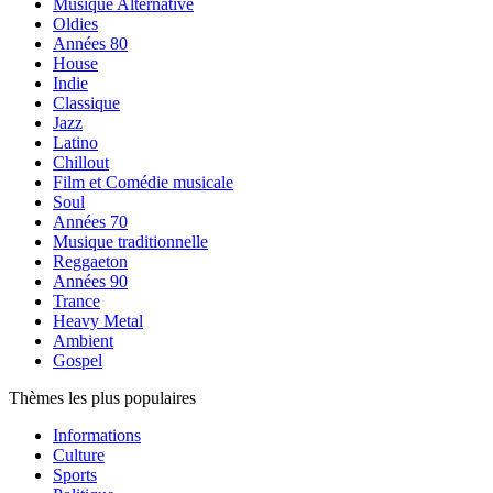
Musique Alternative
Oldies
Années 80
House
Indie
Classique
Jazz
Latino
Chillout
Film et Comédie musicale
Soul
Années 70
Musique traditionnelle
Reggaeton
Années 90
Trance
Heavy Metal
Ambient
Gospel
Thèmes les plus populaires
Informations
Culture
Sports