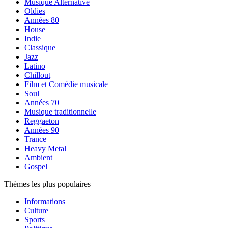
Musique Alternative
Oldies
Années 80
House
Indie
Classique
Jazz
Latino
Chillout
Film et Comédie musicale
Soul
Années 70
Musique traditionnelle
Reggaeton
Années 90
Trance
Heavy Metal
Ambient
Gospel
Thèmes les plus populaires
Informations
Culture
Sports