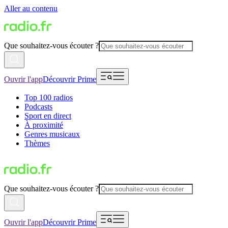
Aller au contenu
Que souhaitez-vous écouter ?
Ouvrir l'app
Découvrir Prime
Top 100 radios
Podcasts
Sport en direct
À proximité
Genres musicaux
Thèmes
Que souhaitez-vous écouter ?
Ouvrir l'app
Découvrir Prime