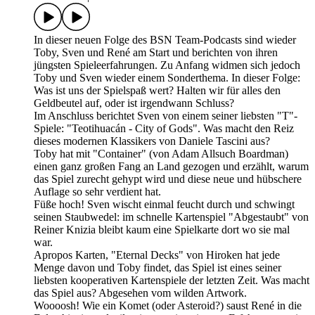
In dieser neuen Folge des BSN Team-Podcasts sind wieder
Toby, Sven und René am Start und berichten von ihren
jüngsten Spieleerfahrungen. Zu Anfang widmen sich jedoch
Toby und Sven wieder einem Sonderthema. In dieser Folge:
Was ist uns der Spielspaß wert? Halten wir für alles den
Geldbeutel auf, oder ist irgendwann Schluss?
Im Anschluss berichtet Sven von einem seiner liebsten "T"-
Spiele: "Teotihuacán - City of Gods". Was macht den Reiz
dieses modernen Klassikers von Daniele Tascini aus?
Toby hat mit "Container" (von Adam Allsuch Boardman)
einen ganz großen Fang an Land gezogen und erzählt, warum
das Spiel zurecht gehypt wird und diese neue und hübschere
Auflage so sehr verdient hat.
Füße hoch! Sven wischt einmal feucht durch und schwingt
seinen Staubwedel: im schnelle Kartenspiel "Abgestaubt" von
Reiner Knizia bleibt kaum eine Spielkarte dort wo sie mal
war.
Apropos Karten, "Eternal Decks" von Hiroken hat jede
Menge davon und Toby findet, das Spiel ist eines seiner
liebsten kooperativen Kartenspiele der letzten Zeit. Was macht
das Spiel aus? Abgesehen vom wilden Artwork.
Woooosh! Wie ein Komet (oder Asteroid?) saust René in die