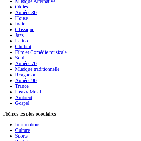
Musique Alternative
Oldies
Années 80
House
Indie
Classique
Jazz
Latino
Chillout
Film et Comédie musicale
Soul
Années 70
Musique traditionnelle
Reggaeton
Années 90
Trance
Heavy Metal
Ambient
Gospel
Thèmes les plus populaires
Informations
Culture
Sports