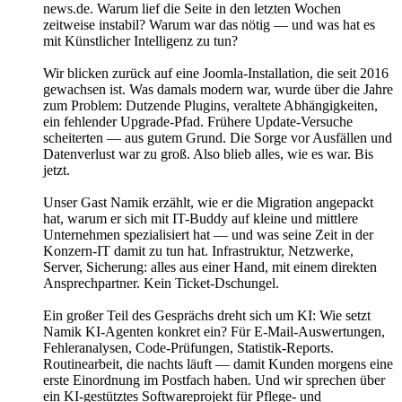
news.de. Warum lief die Seite in den letzten Wochen
zeitweise instabil? Warum war das nötig — und was hat es
mit Künstlicher Intelligenz zu tun?
Wir blicken zurück auf eine Joomla-Installation, die seit 2016
gewachsen ist. Was damals modern war, wurde über die Jahre
zum Problem: Dutzende Plugins, veraltete Abhängigkeiten,
ein fehlender Upgrade-Pfad. Frühere Update-Versuche
scheiterten — aus gutem Grund. Die Sorge vor Ausfällen und
Datenverlust war zu groß. Also blieb alles, wie es war. Bis
jetzt.
Unser Gast Namik erzählt, wie er die Migration angepackt
hat, warum er sich mit IT-Buddy auf kleine und mittlere
Unternehmen spezialisiert hat — und was seine Zeit in der
Konzern-IT damit zu tun hat. Infrastruktur, Netzwerke,
Server, Sicherung: alles aus einer Hand, mit einem direkten
Ansprechpartner. Kein Ticket-Dschungel.
Ein großer Teil des Gesprächs dreht sich um KI: Wie setzt
Namik KI-Agenten konkret ein? Für E-Mail-Auswertungen,
Fehleranalysen, Code-Prüfungen, Statistik-Reports.
Routinearbeit, die nachts läuft — damit Kunden morgens eine
erste Einordnung im Postfach haben. Und wir sprechen über
ein KI-gestütztes Softwareprojekt für Pflege- und