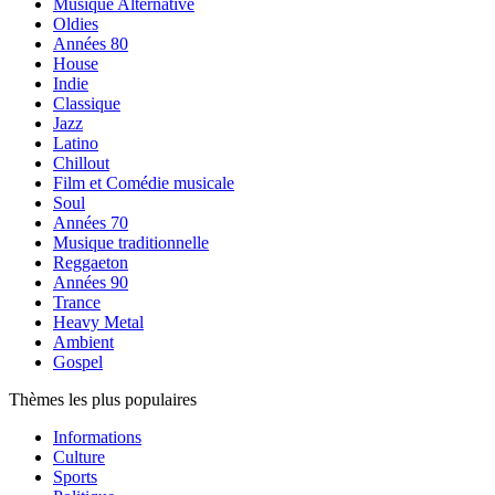
Musique Alternative
Oldies
Années 80
House
Indie
Classique
Jazz
Latino
Chillout
Film et Comédie musicale
Soul
Années 70
Musique traditionnelle
Reggaeton
Années 90
Trance
Heavy Metal
Ambient
Gospel
Thèmes les plus populaires
Informations
Culture
Sports