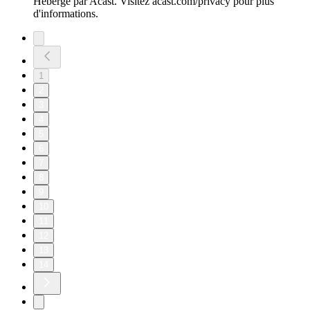
Hébergé par Acast. Visitez acast.com/privacy pour plus
d'informations.
1
2
3
4
5
6
7
8
9
10
11
12
13
14