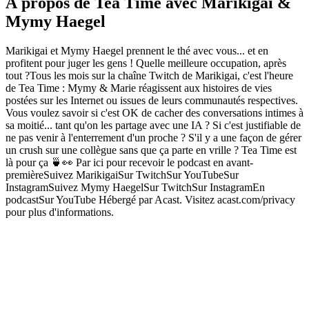
À propos de Tea Time avec Marikigai &
Mymy Haegel
Marikigai et Mymy Haegel prennent le thé avec vous... et en
profitent pour juger les gens ! Quelle meilleure occupation, après
tout ?Tous les mois sur la chaîne Twitch de Marikigai, c'est l'heure
de Tea Time : Mymy & Marie réagissent aux histoires de vies
postées sur les Internet ou issues de leurs communautés respectives.
Vous voulez savoir si c'est OK de cacher des conversations intimes à
sa moitié... tant qu'on les partage avec une IA ? Si c'est justifiable de
ne pas venir à l'enterrement d'un proche ? S'il y a une façon de gérer
un crush sur une collègue sans que ça parte en vrille ? Tea Time est
là pour ça 🍵👀 Par ici pour recevoir le podcast en avant-
premièreSuivez MarikigaiSur TwitchSur YouTubeSur
InstagramSuivez Mymy HaegelSur TwitchSur InstagramEn
podcastSur YouTube Hébergé par Acast. Visitez acast.com/privacy
pour plus d'informations.
Site web du podcast