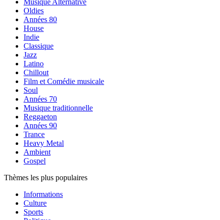
Musique Alternative
Oldies
Années 80
House
Indie
Classique
Jazz
Latino
Chillout
Film et Comédie musicale
Soul
Années 70
Musique traditionnelle
Reggaeton
Années 90
Trance
Heavy Metal
Ambient
Gospel
Thèmes les plus populaires
Informations
Culture
Sports