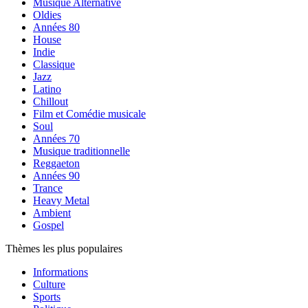
Musique Alternative
Oldies
Années 80
House
Indie
Classique
Jazz
Latino
Chillout
Film et Comédie musicale
Soul
Années 70
Musique traditionnelle
Reggaeton
Années 90
Trance
Heavy Metal
Ambient
Gospel
Thèmes les plus populaires
Informations
Culture
Sports