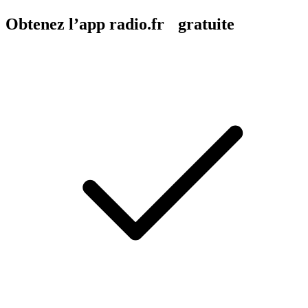
Obtenez l’app radio.fr gratuite