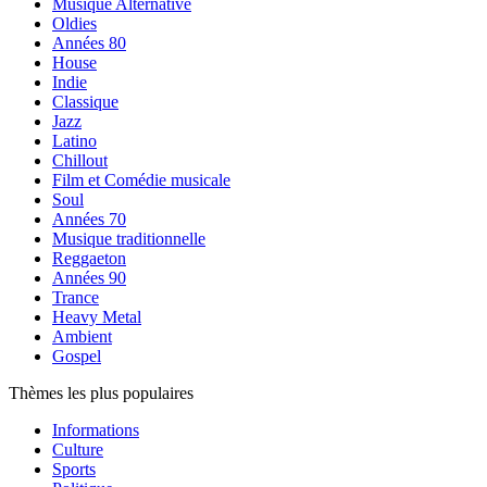
Musique Alternative
Oldies
Années 80
House
Indie
Classique
Jazz
Latino
Chillout
Film et Comédie musicale
Soul
Années 70
Musique traditionnelle
Reggaeton
Années 90
Trance
Heavy Metal
Ambient
Gospel
Thèmes les plus populaires
Informations
Culture
Sports