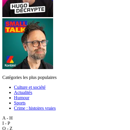
Catégories les plus populaires
Culture et société
Actualités
Humour
Sports
Crime : histoires vraies
A - H
I - P
Q - Z