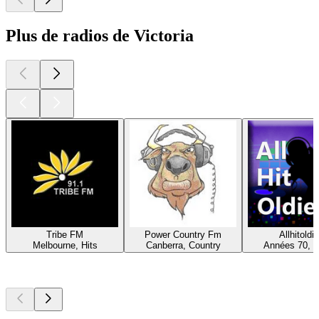
Plus de radios de Victoria
Tribe FM
Power Country Fm
Allhitoldi
Melbourne, Hits
Canberra, Country
Années 70, O
Les meilleurs
podcasts
Les meilleurs
podcasts