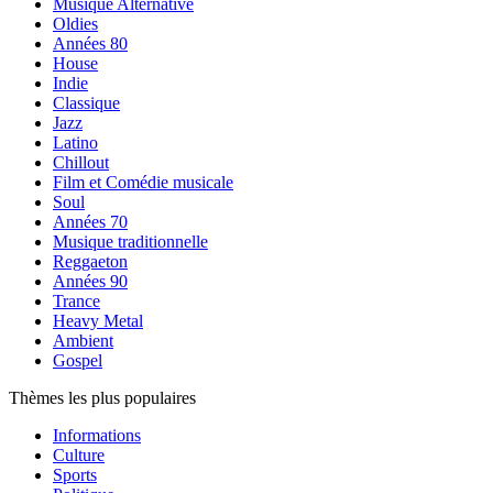
Musique Alternative
Oldies
Années 80
House
Indie
Classique
Jazz
Latino
Chillout
Film et Comédie musicale
Soul
Années 70
Musique traditionnelle
Reggaeton
Années 90
Trance
Heavy Metal
Ambient
Gospel
Thèmes les plus populaires
Informations
Culture
Sports