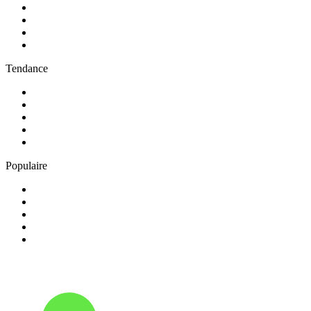
2
.
RMC Info Talk Sport
3
.
RTL
4
.
Radio Sans Pub
5
.
RCI Martinique
Tendance
1
.
Skyrock
2
.
NOSTALGIE
3
.
RTL2
4
.
CHERIE FM
5
.
France Inter
Populaire
1
.
NRJ
2
.
EUROPE 2
3
.
RCI Guadeloupe
4
.
Chante France
5
.
Europe 1