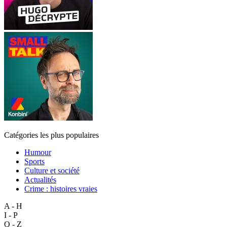
Catégories les plus populaires
Humour
Sports
Culture et société
Actualités
Crime : histoires vraies
A - H
I - P
Q - Z