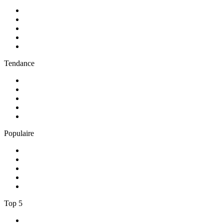
1
.
Radio FREE DOM
2
.
RMC Info Talk Sport
3
.
RTL
4
.
Radio Sans Pub
5
.
RCI Martinique
Tendance
1
.
Skyrock
2
.
NOSTALGIE
3
.
RTL2
4
.
CHERIE FM
5
.
France Inter
Populaire
1
.
NRJ
2
.
EUROPE 2
3
.
RCI Guadeloupe
4
.
Chante France
5
.
Europe 1
Top 5
1
.
Radio FREE DOM