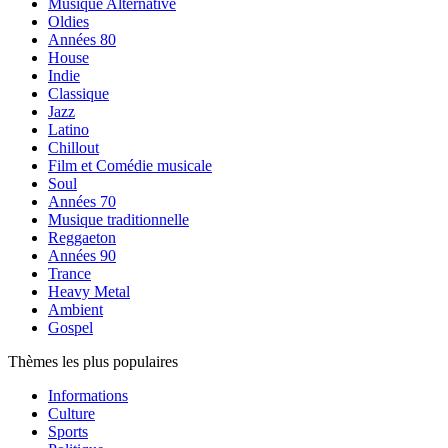
Musique Alternative
Oldies
Années 80
House
Indie
Classique
Jazz
Latino
Chillout
Film et Comédie musicale
Soul
Années 70
Musique traditionnelle
Reggaeton
Années 90
Trance
Heavy Metal
Ambient
Gospel
Thèmes les plus populaires
Informations
Culture
Sports