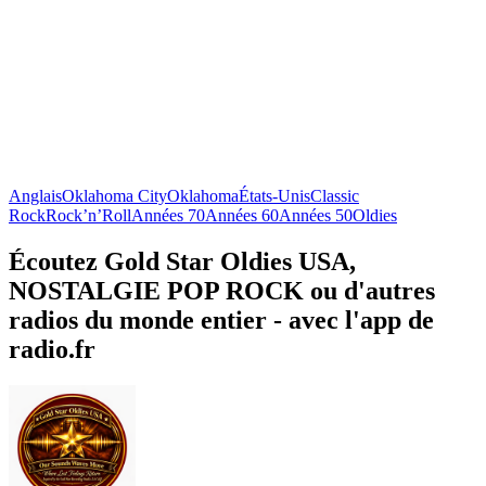
Anglais
Oklahoma City
Oklahoma
États-Unis
Classic
Rock
Rock’n’Roll
Années 70
Années 60
Années 50
Oldies
Écoutez Gold Star Oldies USA,
NOSTALGIE POP ROCK ou d'autres
radios du monde entier - avec l'app de
radio.fr