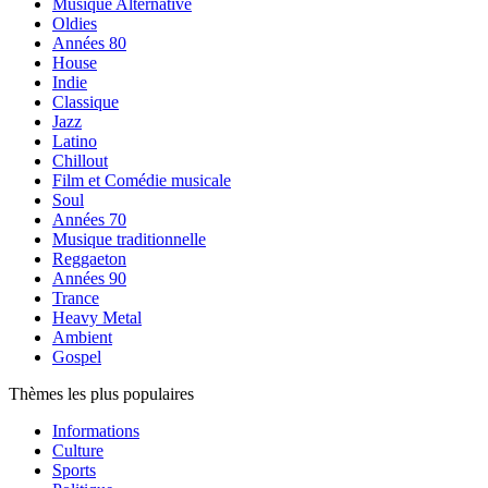
Musique Alternative
Oldies
Années 80
House
Indie
Classique
Jazz
Latino
Chillout
Film et Comédie musicale
Soul
Années 70
Musique traditionnelle
Reggaeton
Années 90
Trance
Heavy Metal
Ambient
Gospel
Thèmes les plus populaires
Informations
Culture
Sports