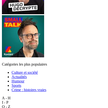
Catégories les plus populaires
Culture et société
Actualités
Humour
Sports
Crime : histoires vraies
A - H
I - P
Q - Z