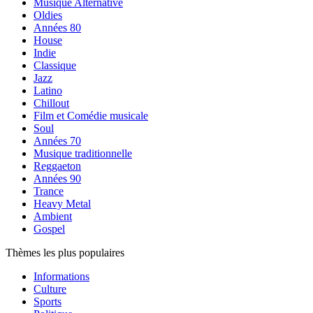
Musique Alternative
Oldies
Années 80
House
Indie
Classique
Jazz
Latino
Chillout
Film et Comédie musicale
Soul
Années 70
Musique traditionnelle
Reggaeton
Années 90
Trance
Heavy Metal
Ambient
Gospel
Thèmes les plus populaires
Informations
Culture
Sports