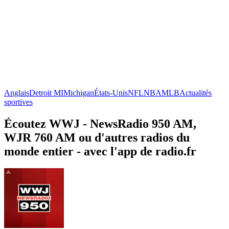
Anglais
Detroit MI
Michigan
États-Unis
NFL
NBA
MLB
Actualités
sportives
Écoutez WWJ - NewsRadio 950 AM,
WJR 760 AM ou d'autres radios du
monde entier - avec l'app de radio.fr