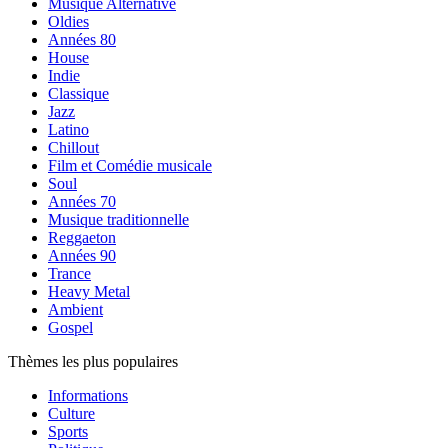
Musique Alternative
Oldies
Années 80
House
Indie
Classique
Jazz
Latino
Chillout
Film et Comédie musicale
Soul
Années 70
Musique traditionnelle
Reggaeton
Années 90
Trance
Heavy Metal
Ambient
Gospel
Thèmes les plus populaires
Informations
Culture
Sports