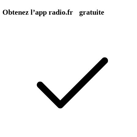
Obtenez l’app radio.fr gratuite