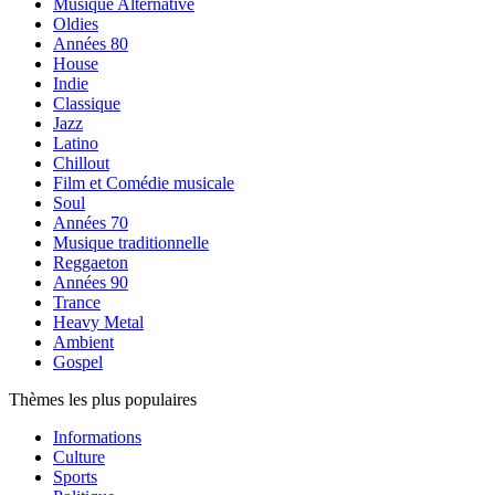
Musique Alternative
Oldies
Années 80
House
Indie
Classique
Jazz
Latino
Chillout
Film et Comédie musicale
Soul
Années 70
Musique traditionnelle
Reggaeton
Années 90
Trance
Heavy Metal
Ambient
Gospel
Thèmes les plus populaires
Informations
Culture
Sports