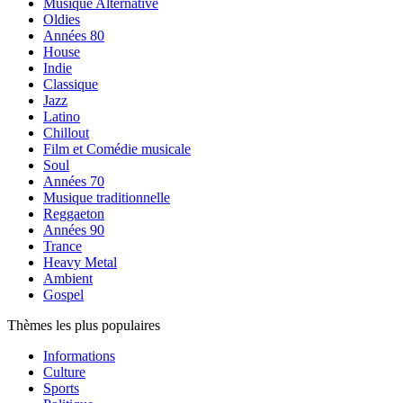
Musique Alternative
Oldies
Années 80
House
Indie
Classique
Jazz
Latino
Chillout
Film et Comédie musicale
Soul
Années 70
Musique traditionnelle
Reggaeton
Années 90
Trance
Heavy Metal
Ambient
Gospel
Thèmes les plus populaires
Informations
Culture
Sports