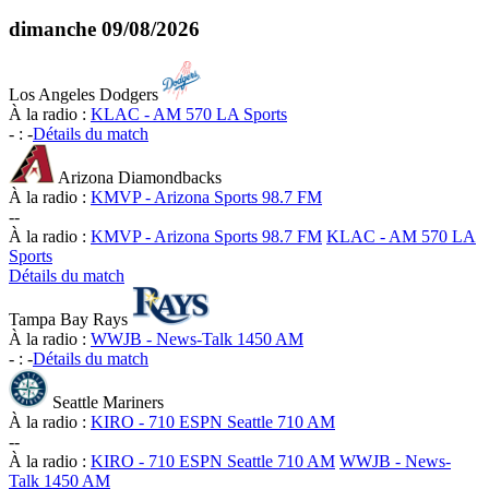
dimanche
09/08/2026
Los Angeles Dodgers
À la radio :
KLAC - AM 570 LA Sports
-
:
-
Détails du match
Arizona Diamondbacks
À la radio :
KMVP - Arizona Sports 98.7 FM
-
-
À la radio :
KMVP - Arizona Sports 98.7 FM
KLAC - AM 570 LA
Sports
Détails du match
Tampa Bay Rays
À la radio :
WWJB - News-Talk 1450 AM
-
:
-
Détails du match
Seattle Mariners
À la radio :
KIRO - 710 ESPN Seattle 710 AM
-
-
À la radio :
KIRO - 710 ESPN Seattle 710 AM
WWJB - News-
Talk 1450 AM