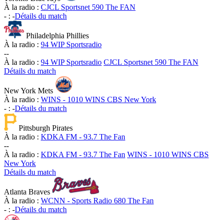
À la radio :
CJCL Sportsnet 590 The FAN
-
:
-
Détails du match
Philadelphia Phillies
À la radio :
94 WIP Sportsradio
-
-
À la radio :
94 WIP Sportsradio
CJCL Sportsnet 590 The FAN
Détails du match
New York Mets
À la radio :
WINS - 1010 WINS CBS New York
-
:
-
Détails du match
Pittsburgh Pirates
À la radio :
KDKA FM - 93.7 The Fan
-
-
À la radio :
KDKA FM - 93.7 The Fan
WINS - 1010 WINS CBS
New York
Détails du match
Atlanta Braves
À la radio :
WCNN - Sports Radio 680 The Fan
-
:
-
Détails du match