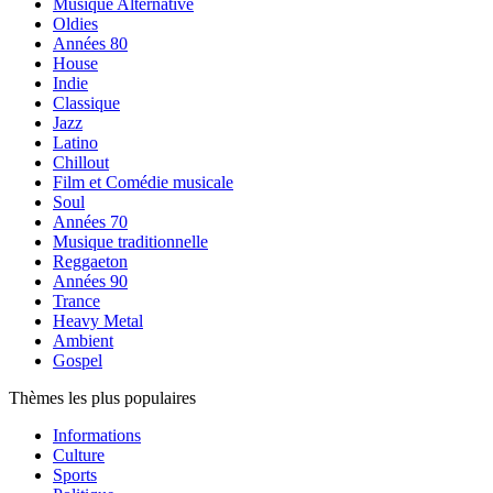
Musique Alternative
Oldies
Années 80
House
Indie
Classique
Jazz
Latino
Chillout
Film et Comédie musicale
Soul
Années 70
Musique traditionnelle
Reggaeton
Années 90
Trance
Heavy Metal
Ambient
Gospel
Thèmes les plus populaires
Informations
Culture
Sports