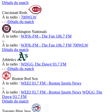
Détails du match
Cincinnati Reds
À la radio :
700WLW
-
:
-
Détails du match
Washington Nationals
À la radio :
WJFK-FM - The Fan 106.7 FM
-
-
À la radio :
WJFK-FM - The Fan 106.7 FM
700WLW
Détails du match
Athletics
À la radio :
WDGG The Dawg 93.7 FM
-
:
-
Détails du match
Boston Red Sox
À la radio :
WEEI 93.7 FM - Boston Sports News
-
-
À la radio :
WEEI 93.7 FM - Boston Sports News
WDGG The
Dawg 93.7 FM
Détails du match
Toronto Blue Jays