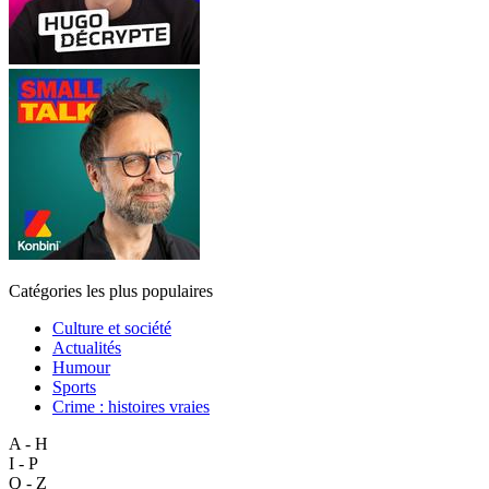
Catégories les plus populaires
Culture et société
Actualités
Humour
Sports
Crime : histoires vraies
A - H
I - P
Q - Z