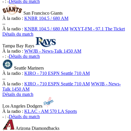
-
:
-
Détails du match
San Francisco Giants
À la radio :
KNBR 104.5 / 680 AM
-
-
À la radio :
KNBR 104.5 / 680 AM
WXYT-FM - 97.1 The Ticket
Détails du match
Tampa Bay Rays
À la radio :
WWJB - News-Talk 1450 AM
-
:
-
Détails du match
Seattle Mariners
À la radio :
KIRO - 710 ESPN Seattle 710 AM
-
-
À la radio :
KIRO - 710 ESPN Seattle 710 AM
WWJB - News-
Talk 1450 AM
Détails du match
Los Angeles Dodgers
À la radio :
KLAC - AM 570 LA Sports
-
:
-
Détails du match
Arizona Diamondbacks