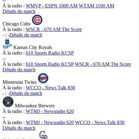
-
-
À la radio :
WMVP - ESPN 1000 AM
WTAM 1100 AM
Détails du match
Chicago Cubs
À la radio :
WSCR - 670 AM The Score
-
:
-
Détails du match
Kansas City Royals
À la radio :
610 Sports Radio KCSP
-
-
À la radio :
610 Sports Radio KCSP
WSCR - 670 AM The Score
Détails du match
Minnesota Twins
À la radio :
WCCO - News Talk 830
-
:
-
Détails du match
Milwaukee Brewers
À la radio :
WTMJ - Newsradio 620
-
-
À la radio :
WTMJ - Newsradio 620
WCCO - News Talk 830
Détails du match