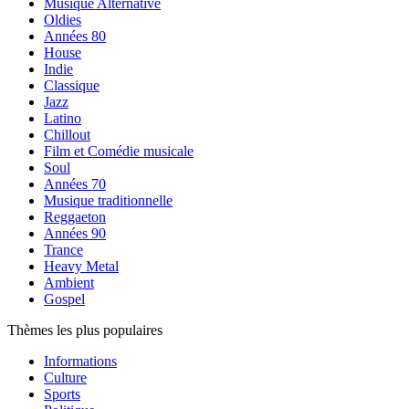
Musique Alternative
Oldies
Années 80
House
Indie
Classique
Jazz
Latino
Chillout
Film et Comédie musicale
Soul
Années 70
Musique traditionnelle
Reggaeton
Années 90
Trance
Heavy Metal
Ambient
Gospel
Thèmes les plus populaires
Informations
Culture
Sports