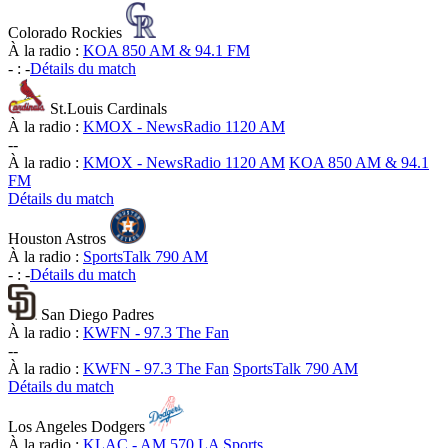
Colorado Rockies
À la radio :
KOA 850 AM & 94.1 FM
-
:
-
Détails du match
St.Louis Cardinals
À la radio :
KMOX - NewsRadio 1120 AM
-
-
À la radio :
KMOX - NewsRadio 1120 AM
KOA 850 AM & 94.1
FM
Détails du match
Houston Astros
À la radio :
SportsTalk 790 AM
-
:
-
Détails du match
San Diego Padres
À la radio :
KWFN - 97.3 The Fan
-
-
À la radio :
KWFN - 97.3 The Fan
SportsTalk 790 AM
Détails du match
Los Angeles Dodgers
À la radio :
KLAC - AM 570 LA Sports