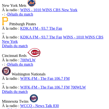
New York Mets
À la radio :
WINS - 1010 WINS CBS New York
-
:
-
Détails du match
Pittsburgh Pirates
À la radio :
KDKA FM - 93.7 The Fan
-
-
À la radio :
KDKA FM - 93.7 The Fan
WINS - 1010 WINS CBS
New York
Détails du match
Cincinnati Reds
À la radio :
700WLW
-
:
-
Détails du match
Washington Nationals
À la radio :
WJFK-FM - The Fan 106.7 FM
-
-
À la radio :
WJFK-FM - The Fan 106.7 FM
700WLW
Détails du match
Minnesota Twins
À la radio :
WCCO - News Talk 830