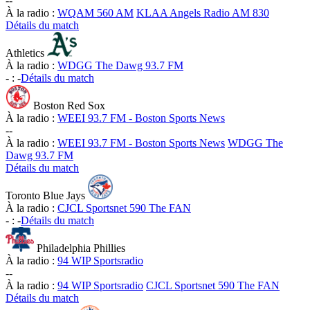
-
-
À la radio :
WQAM 560 AM
KLAA Angels Radio AM 830
Détails du match
Athletics
À la radio :
WDGG The Dawg 93.7 FM
-
:
-
Détails du match
Boston Red Sox
À la radio :
WEEI 93.7 FM - Boston Sports News
-
-
À la radio :
WEEI 93.7 FM - Boston Sports News
WDGG The
Dawg 93.7 FM
Détails du match
Toronto Blue Jays
À la radio :
CJCL Sportsnet 590 The FAN
-
:
-
Détails du match
Philadelphia Phillies
À la radio :
94 WIP Sportsradio
-
-
À la radio :
94 WIP Sportsradio
CJCL Sportsnet 590 The FAN
Détails du match