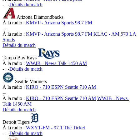
-
:
-
Détails du match
Arizona Diamondbacks
À la radio :
KMVP - Arizona Sports 98.7 FM
-
-
À la radio :
KMVP - Arizona Sports 98.7 FM
KLAC - AM 570 LA
Sports
Détails du match
Tampa Bay Rays
À la radio :
WWJB - News-Talk 1450 AM
-
:
-
Détails du match
Seattle Mariners
À la radio :
KIRO - 710 ESPN Seattle 710 AM
-
-
À la radio :
KIRO - 710 ESPN Seattle 710 AM
WWJB - News-
Talk 1450 AM
Détails du match
Detroit Tigers
À la radio :
WXYT-FM - 97.1 The Ticket
-
:
-
Détails du match