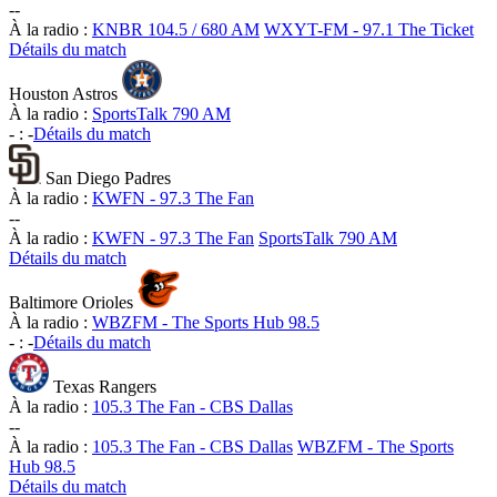
-
-
À la radio :
KNBR 104.5 / 680 AM
WXYT-FM - 97.1 The Ticket
Détails du match
Houston Astros
À la radio :
SportsTalk 790 AM
-
:
-
Détails du match
San Diego Padres
À la radio :
KWFN - 97.3 The Fan
-
-
À la radio :
KWFN - 97.3 The Fan
SportsTalk 790 AM
Détails du match
Baltimore Orioles
À la radio :
WBZFM - The Sports Hub 98.5
-
:
-
Détails du match
Texas Rangers
À la radio :
105.3 The Fan - CBS Dallas
-
-
À la radio :
105.3 The Fan - CBS Dallas
WBZFM - The Sports
Hub 98.5
Détails du match