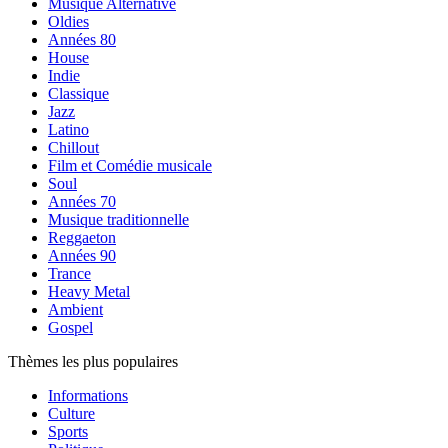
Musique Alternative
Oldies
Années 80
House
Indie
Classique
Jazz
Latino
Chillout
Film et Comédie musicale
Soul
Années 70
Musique traditionnelle
Reggaeton
Années 90
Trance
Heavy Metal
Ambient
Gospel
Thèmes les plus populaires
Informations
Culture
Sports