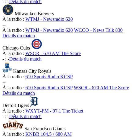
-
:
-
Détails du match
Milwaukee Brewers
À la radio :
WTMJ - Newsradio 620
-
-
À la radio :
WTMJ - Newsradio 620
WCCO - News Talk 830
Détails du match
Chicago Cubs
À la radio :
WSCR - 670 AM The Score
-
:
-
Détails du match
Kansas City Royals
À la radio :
610 Sports Radio KCSP
-
-
À la radio :
610 Sports Radio KCSP
WSCR - 670 AM The Score
Détails du match
Detroit Tigers
À la radio :
WXYT-FM - 97.1 The Ticket
-
:
-
Détails du match
San Francisco Giants
À la radio :
KNBR 104.5 / 680 AM