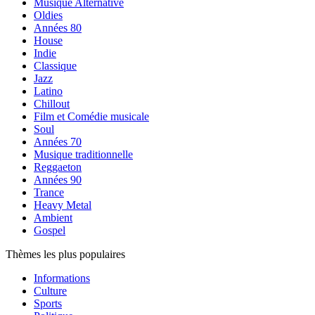
Musique Alternative
Oldies
Années 80
House
Indie
Classique
Jazz
Latino
Chillout
Film et Comédie musicale
Soul
Années 70
Musique traditionnelle
Reggaeton
Années 90
Trance
Heavy Metal
Ambient
Gospel
Thèmes les plus populaires
Informations
Culture
Sports