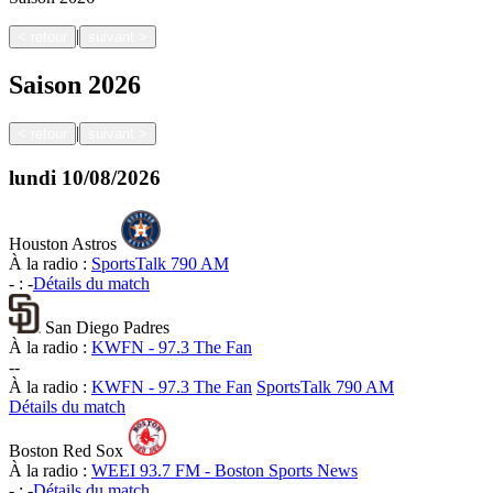
|
<
retour
suivant
>
Saison
2026
|
<
retour
suivant
>
lundi
10/08/2026
Houston Astros
À la radio :
SportsTalk 790 AM
-
:
-
Détails du match
San Diego Padres
À la radio :
KWFN - 97.3 The Fan
-
-
À la radio :
KWFN - 97.3 The Fan
SportsTalk 790 AM
Détails du match
Boston Red Sox
À la radio :
WEEI 93.7 FM - Boston Sports News
-
:
-
Détails du match