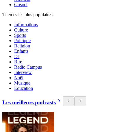
Gospel
Thèmes les plus populaires
Informations
Culture
Sports
Politique
Religion
Enfants
DJ
Rire
Radio Campus
Interview
Noël
Musique
Education
Les meilleurs podcasts