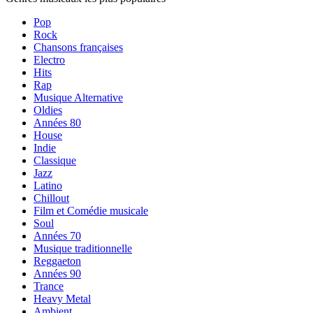
Pop
Rock
Chansons françaises
Electro
Hits
Rap
Musique Alternative
Oldies
Années 80
House
Indie
Classique
Jazz
Latino
Chillout
Film et Comédie musicale
Soul
Années 70
Musique traditionnelle
Reggaeton
Années 90
Trance
Heavy Metal
Ambient