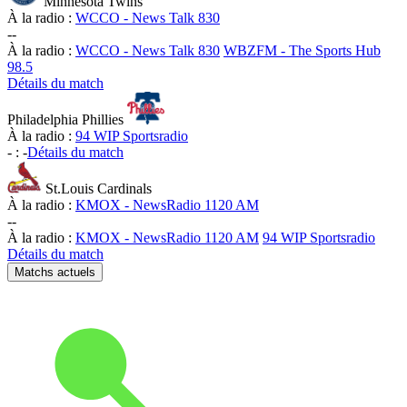
Minnesota Twins
À la radio :
WCCO - News Talk 830
-
-
À la radio :
WCCO - News Talk 830
WBZFM - The Sports Hub
98.5
Détails du match
Philadelphia Phillies
À la radio :
94 WIP Sportsradio
-
:
-
Détails du match
St.Louis Cardinals
À la radio :
KMOX - NewsRadio 1120 AM
-
-
À la radio :
KMOX - NewsRadio 1120 AM
94 WIP Sportsradio
Détails du match
Matchs actuels