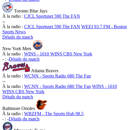
Toronto Blue Jays
À la radio :
CJCL Sportsnet 590 The FAN
-
-
À la radio :
CJCL Sportsnet 590 The FAN
WEEI 93.7 FM - Boston
Sports News
Détails du match
New York Mets
À la radio :
WINS - 1010 WINS CBS New York
-
:
-
Détails du match
Atlanta Braves
À la radio :
WCNN - Sports Radio 680 The Fan
-
-
À la radio :
WCNN - Sports Radio 680 The Fan
WINS - 1010
WINS CBS New York
Détails du match
Baltimore Orioles
À la radio :
WBZFM - The Sports Hub 98.5
-
:
-
Détails du match