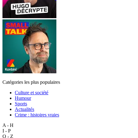
Catégories les plus populaires
Culture et société
Humour
Sports
Actualités
Crime : histoires vraies
A - H
I - P
Q - Z