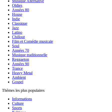
Musique Alternative
Oldies
Années 80
House
Indie
Classique
Jazz
Latino
Chillout
Film et Comédie musicale
Soul
Années 70
Musique traditionnelle
Reggaeton
Années 90
Trance
Heavy Metal
Ambient
Gospel
Thèmes les plus populaires
Informations
Culture
Sports