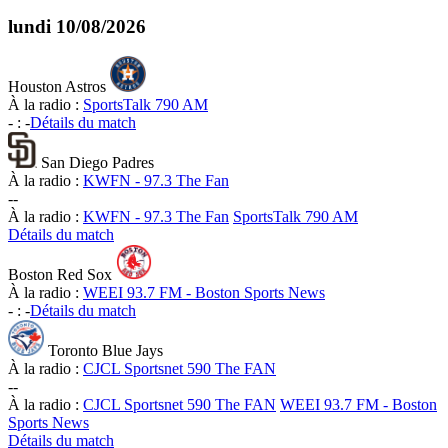
lundi
10/08/2026
Houston Astros
À la radio :
SportsTalk 790 AM
-
:
-
Détails du match
San Diego Padres
À la radio :
KWFN - 97.3 The Fan
-
-
À la radio :
KWFN - 97.3 The Fan
SportsTalk 790 AM
Détails du match
Boston Red Sox
À la radio :
WEEI 93.7 FM - Boston Sports News
-
:
-
Détails du match
Toronto Blue Jays
À la radio :
CJCL Sportsnet 590 The FAN
-
-
À la radio :
CJCL Sportsnet 590 The FAN
WEEI 93.7 FM - Boston
Sports News
Détails du match