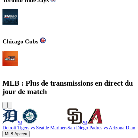
Toronto Blue Jays
CJCL Sportsnet 590 The FAN
Chicago Cubs
WSCR - 670 AM The Score
MLB : Plus de transmissions en direct du
jour de match
vs
vs
Detroit Tigers
vs
Seattle Mariners
San Diego Padres
vs
Arizona Diam
MLB Aperçu