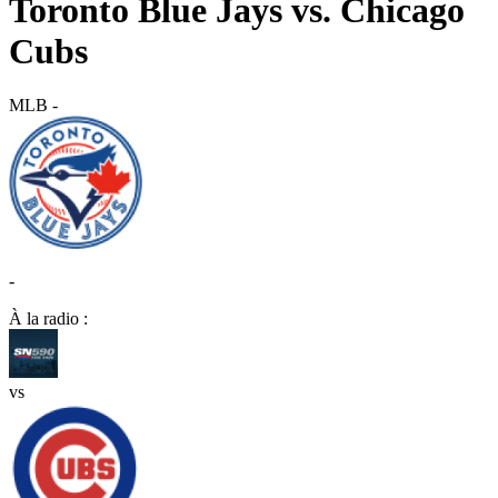
Toronto Blue Jays vs. Chicago
Cubs
MLB
-
-
À la radio :
vs