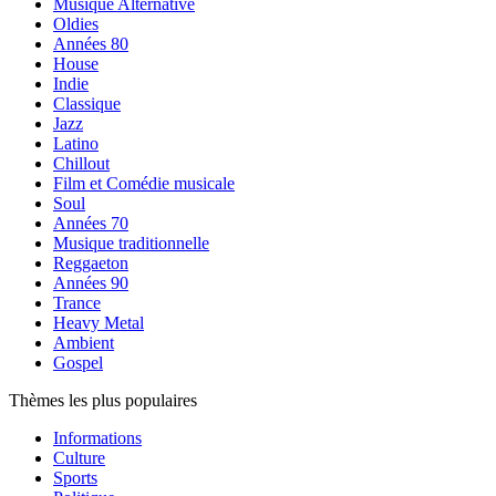
Musique Alternative
Oldies
Années 80
House
Indie
Classique
Jazz
Latino
Chillout
Film et Comédie musicale
Soul
Années 70
Musique traditionnelle
Reggaeton
Années 90
Trance
Heavy Metal
Ambient
Gospel
Thèmes les plus populaires
Informations
Culture
Sports