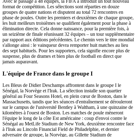
Avec le passage à 48 équipes, la FIFA a introduit un tout nouveau
format de compétition. Les sélections sont réparties en douze
groupes de quatre nations et disputent au total 72 rencontres en
phase de poules. Outre les premiers et deuxièmes de chaque groupe,
les huit meilleurs troisièmes se qualifient également pour la phase à
élimination directe. Cela donne naissance, pour la première fois, à
un seizième de finale réunissant 32 équipes – un tour supplémentaire
par rapport aux éditions précédentes. Le chemin vers le titre mondial
s'allonge ainsi : le vainqueur devra remporter huit matches au lieu
des sept habituels. Pour les supporters, cela signifie encore plus de
suspense, plus de drames et bien plus de football en direct que
jamais auparavant.
L'équipe de France dans le groupe I
Les Bleus de Didier Deschamps affrontent dans le groupe I le
Sénégal, la Norvège et l'Irak. La sélection installe son quartier
général au Four Seasons Hotel, en plein cœur de Boston, dans le
Massachusetts, tandis que les séances d'entraînement se dérouleront
sur le campus de l'université Bentley à Waltham, à une quinzaine de
kilomètres à l'ouest de Boston. Les matches de poule mèneront
l'équipe le long de la côte Est américaine : coup d'envoi contre le
Sénégal au MetLife Stadium de New York, deuxième rencontre face
à l'Irak au Lincoln Financial Field de Philadelphie, et dernier
adversaire de groupe, la Norvège, au Gillette Stadium de