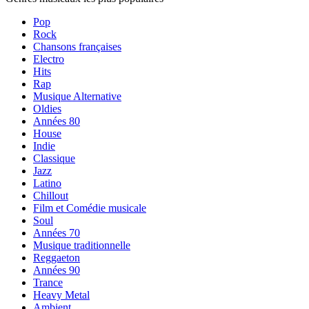
Pop
Rock
Chansons françaises
Electro
Hits
Rap
Musique Alternative
Oldies
Années 80
House
Indie
Classique
Jazz
Latino
Chillout
Film et Comédie musicale
Soul
Années 70
Musique traditionnelle
Reggaeton
Années 90
Trance
Heavy Metal
Ambient