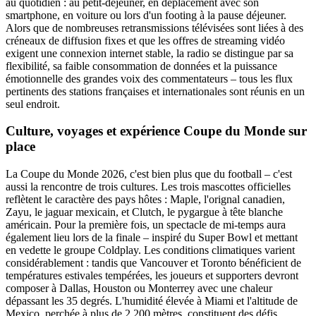
au quotidien : au petit-déjeuner, en déplacement avec son
smartphone, en voiture ou lors d'un footing à la pause déjeuner.
Alors que de nombreuses retransmissions télévisées sont liées à des
créneaux de diffusion fixes et que les offres de streaming vidéo
exigent une connexion internet stable, la radio se distingue par sa
flexibilité, sa faible consommation de données et la puissance
émotionnelle des grandes voix des commentateurs – tous les flux
pertinents des stations françaises et internationales sont réunis en un
seul endroit.
Culture, voyages et expérience Coupe du Monde sur
place
La Coupe du Monde 2026, c'est bien plus que du football – c'est
aussi la rencontre de trois cultures. Les trois mascottes officielles
reflètent le caractère des pays hôtes : Maple, l'orignal canadien,
Zayu, le jaguar mexicain, et Clutch, le pygargue à tête blanche
américain. Pour la première fois, un spectacle de mi-temps aura
également lieu lors de la finale – inspiré du Super Bowl et mettant
en vedette le groupe Coldplay. Les conditions climatiques varient
considérablement : tandis que Vancouver et Toronto bénéficient de
températures estivales tempérées, les joueurs et supporters devront
composer à Dallas, Houston ou Monterrey avec une chaleur
dépassant les 35 degrés. L'humidité élevée à Miami et l'altitude de
Mexico, perchée à plus de 2 200 mètres, constituent des défis