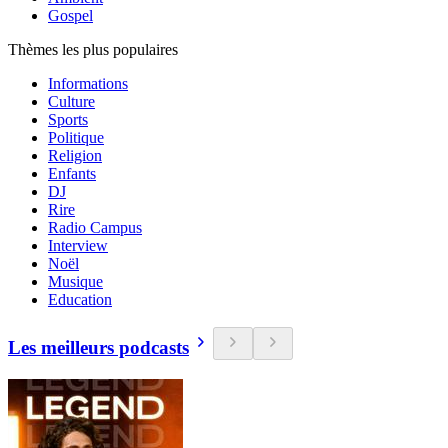
Gospel
Thèmes les plus populaires
Informations
Culture
Sports
Politique
Religion
Enfants
DJ
Rire
Radio Campus
Interview
Noël
Musique
Education
Les meilleurs podcasts