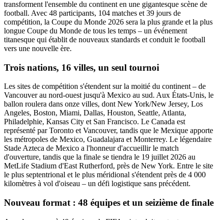
transforment l'ensemble du continent en une gigantesque scène de
football. Avec 48 participants, 104 matches et 39 jours de
compétition, la Coupe du Monde 2026 sera la plus grande et la plus
longue Coupe du Monde de tous les temps – un événement
titanesque qui établit de nouveaux standards et conduit le football
vers une nouvelle ère.
Trois nations, 16 villes, un seul tournoi
Les sites de compétition s'étendent sur la moitié du continent – de
Vancouver au nord-ouest jusqu'à Mexico au sud. Aux États-Unis, le
ballon roulera dans onze villes, dont New York/New Jersey, Los
Angeles, Boston, Miami, Dallas, Houston, Seattle, Atlanta,
Philadelphie, Kansas City et San Francisco. Le Canada est
représenté par Toronto et Vancouver, tandis que le Mexique apporte
les métropoles de Mexico, Guadalajara et Monterrey. Le légendaire
Stade Azteca de Mexico a l'honneur d'accueillir le match
d'ouverture, tandis que la finale se tiendra le 19 juillet 2026 au
MetLife Stadium d'East Rutherford, près de New York. Entre le site
le plus septentrional et le plus méridional s'étendent près de 4 000
kilomètres à vol d'oiseau – un défi logistique sans précédent.
Nouveau format : 48 équipes et un seizième de finale