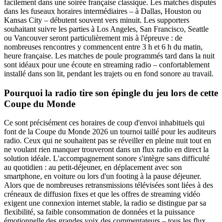
facilement dans une soirée française classique. Les matches disputés
dans les fuseaux horaires intermédiaires – à Dallas, Houston ou
Kansas City – débutent souvent vers minuit. Les supporters
souhaitant suivre les parties à Los Angeles, San Francisco, Seattle
ou Vancouver seront particulièrement mis à l'épreuve : de
nombreuses rencontres y commencent entre 3 h et 6 h du matin,
heure française. Les matches de poule programmés tard dans la nuit
sont idéaux pour une écoute en streaming radio – confortablement
installé dans son lit, pendant les trajets ou en fond sonore au travail.
Pourquoi la radio tire son épingle du jeu lors de cette
Coupe du Monde
Ce sont précisément ces horaires de coup d'envoi inhabituels qui
font de la Coupe du Monde 2026 un tournoi taillé pour les auditeurs
radio. Ceux qui ne souhaitent pas se réveiller en pleine nuit tout en
ne voulant rien manquer trouveront dans un flux radio en direct la
solution idéale. L'accompagnement sonore s'intègre sans difficulté
au quotidien : au petit-déjeuner, en déplacement avec son
smartphone, en voiture ou lors d'un footing à la pause déjeuner.
Alors que de nombreuses retransmissions télévisées sont liées à des
créneaux de diffusion fixes et que les offres de streaming vidéo
exigent une connexion internet stable, la radio se distingue par sa
flexibilité, sa faible consommation de données et la puissance
émotionnelle des grandes voix des commentateurs – tous les flux