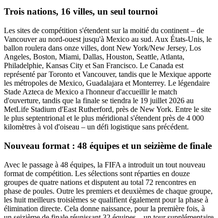
Trois nations, 16 villes, un seul tournoi
Les sites de compétition s'étendent sur la moitié du continent – de
Vancouver au nord-ouest jusqu'à Mexico au sud. Aux États-Unis, le
ballon roulera dans onze villes, dont New York/New Jersey, Los
Angeles, Boston, Miami, Dallas, Houston, Seattle, Atlanta,
Philadelphie, Kansas City et San Francisco. Le Canada est
représenté par Toronto et Vancouver, tandis que le Mexique apporte
les métropoles de Mexico, Guadalajara et Monterrey. Le légendaire
Stade Azteca de Mexico a l'honneur d'accueillir le match
d'ouverture, tandis que la finale se tiendra le 19 juillet 2026 au
MetLife Stadium d'East Rutherford, près de New York. Entre le site
le plus septentrional et le plus méridional s'étendent près de 4 000
kilomètres à vol d'oiseau – un défi logistique sans précédent.
Nouveau format : 48 équipes et un seizième de finale
Avec le passage à 48 équipes, la FIFA a introduit un tout nouveau
format de compétition. Les sélections sont réparties en douze
groupes de quatre nations et disputent au total 72 rencontres en
phase de poules. Outre les premiers et deuxièmes de chaque groupe,
les huit meilleurs troisièmes se qualifient également pour la phase à
élimination directe. Cela donne naissance, pour la première fois, à
un seizième de finale réunissant 32 équipes – un tour supplémentaire