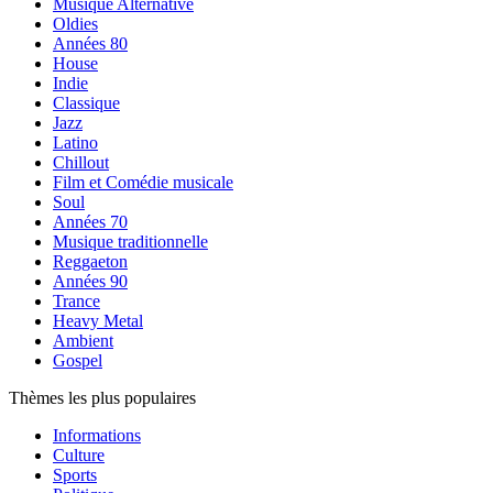
Musique Alternative
Oldies
Années 80
House
Indie
Classique
Jazz
Latino
Chillout
Film et Comédie musicale
Soul
Années 70
Musique traditionnelle
Reggaeton
Années 90
Trance
Heavy Metal
Ambient
Gospel
Thèmes les plus populaires
Informations
Culture
Sports