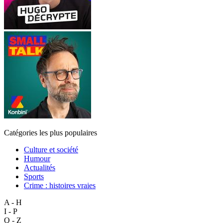
Catégories les plus populaires
Culture et société
Humour
Actualités
Sports
Crime : histoires vraies
A - H
I - P
Q - Z