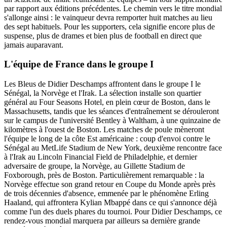
par rapport aux éditions précédentes. Le chemin vers le titre mondial
s'allonge ainsi : le vainqueur devra remporter huit matches au lieu
des sept habituels. Pour les supporters, cela signifie encore plus de
suspense, plus de drames et bien plus de football en direct que
jamais auparavant.
L'équipe de France dans le groupe I
Les Bleus de Didier Deschamps affrontent dans le groupe I le
Sénégal, la Norvège et l'Irak. La sélection installe son quartier
général au Four Seasons Hotel, en plein cœur de Boston, dans le
Massachusetts, tandis que les séances d'entraînement se dérouleront
sur le campus de l'université Bentley à Waltham, à une quinzaine de
kilomètres à l'ouest de Boston. Les matches de poule mèneront
l'équipe le long de la côte Est américaine : coup d'envoi contre le
Sénégal au MetLife Stadium de New York, deuxième rencontre face
à l'Irak au Lincoln Financial Field de Philadelphie, et dernier
adversaire de groupe, la Norvège, au Gillette Stadium de
Foxborough, près de Boston. Particulièrement remarquable : la
Norvège effectue son grand retour en Coupe du Monde après près
de trois décennies d'absence, emmenée par le phénomène Erling
Haaland, qui affrontera Kylian Mbappé dans ce qui s'annonce déjà
comme l'un des duels phares du tournoi. Pour Didier Deschamps, ce
rendez-vous mondial marquera par ailleurs sa dernière grande