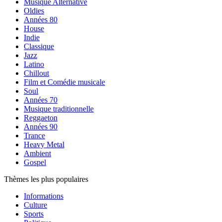
Musique Alternative
Oldies
Années 80
House
Indie
Classique
Jazz
Latino
Chillout
Film et Comédie musicale
Soul
Années 70
Musique traditionnelle
Reggaeton
Années 90
Trance
Heavy Metal
Ambient
Gospel
Thèmes les plus populaires
Informations
Culture
Sports