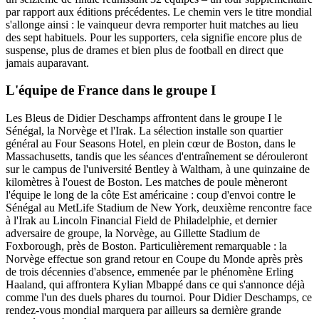
par rapport aux éditions précédentes. Le chemin vers le titre mondial
s'allonge ainsi : le vainqueur devra remporter huit matches au lieu
des sept habituels. Pour les supporters, cela signifie encore plus de
suspense, plus de drames et bien plus de football en direct que
jamais auparavant.
L'équipe de France dans le groupe I
Les Bleus de Didier Deschamps affrontent dans le groupe I le
Sénégal, la Norvège et l'Irak. La sélection installe son quartier
général au Four Seasons Hotel, en plein cœur de Boston, dans le
Massachusetts, tandis que les séances d'entraînement se dérouleront
sur le campus de l'université Bentley à Waltham, à une quinzaine de
kilomètres à l'ouest de Boston. Les matches de poule mèneront
l'équipe le long de la côte Est américaine : coup d'envoi contre le
Sénégal au MetLife Stadium de New York, deuxième rencontre face
à l'Irak au Lincoln Financial Field de Philadelphie, et dernier
adversaire de groupe, la Norvège, au Gillette Stadium de
Foxborough, près de Boston. Particulièrement remarquable : la
Norvège effectue son grand retour en Coupe du Monde après près
de trois décennies d'absence, emmenée par le phénomène Erling
Haaland, qui affrontera Kylian Mbappé dans ce qui s'annonce déjà
comme l'un des duels phares du tournoi. Pour Didier Deschamps, ce
rendez-vous mondial marquera par ailleurs sa dernière grande