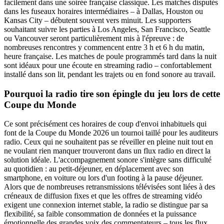
facilement dans une soirée française classique. Les matches disputés
dans les fuseaux horaires intermédiaires – à Dallas, Houston ou
Kansas City – débutent souvent vers minuit. Les supporters
souhaitant suivre les parties à Los Angeles, San Francisco, Seattle
ou Vancouver seront particulièrement mis à l'épreuve : de
nombreuses rencontres y commencent entre 3 h et 6 h du matin,
heure française. Les matches de poule programmés tard dans la nuit
sont idéaux pour une écoute en streaming radio – confortablement
installé dans son lit, pendant les trajets ou en fond sonore au travail.
Pourquoi la radio tire son épingle du jeu lors de cette
Coupe du Monde
Ce sont précisément ces horaires de coup d'envoi inhabituels qui
font de la Coupe du Monde 2026 un tournoi taillé pour les auditeurs
radio. Ceux qui ne souhaitent pas se réveiller en pleine nuit tout en
ne voulant rien manquer trouveront dans un flux radio en direct la
solution idéale. L'accompagnement sonore s'intègre sans difficulté
au quotidien : au petit-déjeuner, en déplacement avec son
smartphone, en voiture ou lors d'un footing à la pause déjeuner.
Alors que de nombreuses retransmissions télévisées sont liées à des
créneaux de diffusion fixes et que les offres de streaming vidéo
exigent une connexion internet stable, la radio se distingue par sa
flexibilité, sa faible consommation de données et la puissance
émotionnelle des grandes voix des commentateurs – tous les flux