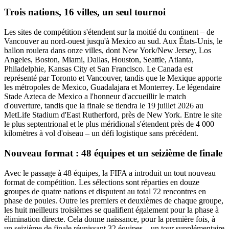
Trois nations, 16 villes, un seul tournoi
Les sites de compétition s'étendent sur la moitié du continent – de
Vancouver au nord-ouest jusqu'à Mexico au sud. Aux États-Unis, le
ballon roulera dans onze villes, dont New York/New Jersey, Los
Angeles, Boston, Miami, Dallas, Houston, Seattle, Atlanta,
Philadelphie, Kansas City et San Francisco. Le Canada est
représenté par Toronto et Vancouver, tandis que le Mexique apporte
les métropoles de Mexico, Guadalajara et Monterrey. Le légendaire
Stade Azteca de Mexico a l'honneur d'accueillir le match
d'ouverture, tandis que la finale se tiendra le 19 juillet 2026 au
MetLife Stadium d'East Rutherford, près de New York. Entre le site
le plus septentrional et le plus méridional s'étendent près de 4 000
kilomètres à vol d'oiseau – un défi logistique sans précédent.
Nouveau format : 48 équipes et un seizième de finale
Avec le passage à 48 équipes, la FIFA a introduit un tout nouveau
format de compétition. Les sélections sont réparties en douze
groupes de quatre nations et disputent au total 72 rencontres en
phase de poules. Outre les premiers et deuxièmes de chaque groupe,
les huit meilleurs troisièmes se qualifient également pour la phase à
élimination directe. Cela donne naissance, pour la première fois, à
un seizième de finale réunissant 32 équipes – un tour supplémentaire