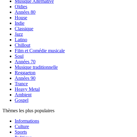
Musique Alternative
Oldies
Années 80
House
Indie
Classique
Jazz
Latino
Chillout
Film et Comédie musicale
Soul
Années 70
Musique traditionnelle
Reggaeton
Années 90
Trance
Heavy Metal
Ambient
Gospel
Thèmes les plus populaires
Informations
Culture
Sports