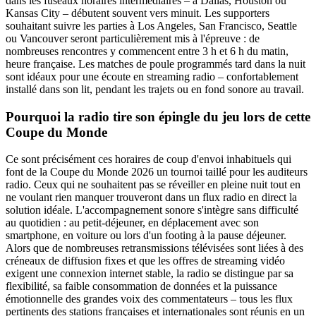
dans les fuseaux horaires intermédiaires – à Dallas, Houston ou
Kansas City – débutent souvent vers minuit. Les supporters
souhaitant suivre les parties à Los Angeles, San Francisco, Seattle
ou Vancouver seront particulièrement mis à l'épreuve : de
nombreuses rencontres y commencent entre 3 h et 6 h du matin,
heure française. Les matches de poule programmés tard dans la nuit
sont idéaux pour une écoute en streaming radio – confortablement
installé dans son lit, pendant les trajets ou en fond sonore au travail.
Pourquoi la radio tire son épingle du jeu lors de cette
Coupe du Monde
Ce sont précisément ces horaires de coup d'envoi inhabituels qui
font de la Coupe du Monde 2026 un tournoi taillé pour les auditeurs
radio. Ceux qui ne souhaitent pas se réveiller en pleine nuit tout en
ne voulant rien manquer trouveront dans un flux radio en direct la
solution idéale. L'accompagnement sonore s'intègre sans difficulté
au quotidien : au petit-déjeuner, en déplacement avec son
smartphone, en voiture ou lors d'un footing à la pause déjeuner.
Alors que de nombreuses retransmissions télévisées sont liées à des
créneaux de diffusion fixes et que les offres de streaming vidéo
exigent une connexion internet stable, la radio se distingue par sa
flexibilité, sa faible consommation de données et la puissance
émotionnelle des grandes voix des commentateurs – tous les flux
pertinents des stations françaises et internationales sont réunis en un