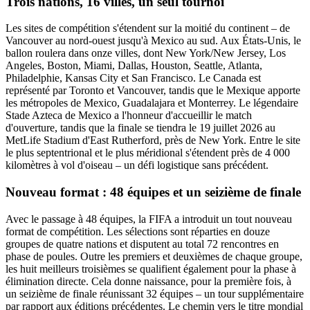
Trois nations, 16 villes, un seul tournoi
Les sites de compétition s'étendent sur la moitié du continent – de
Vancouver au nord-ouest jusqu'à Mexico au sud. Aux États-Unis, le
ballon roulera dans onze villes, dont New York/New Jersey, Los
Angeles, Boston, Miami, Dallas, Houston, Seattle, Atlanta,
Philadelphie, Kansas City et San Francisco. Le Canada est
représenté par Toronto et Vancouver, tandis que le Mexique apporte
les métropoles de Mexico, Guadalajara et Monterrey. Le légendaire
Stade Azteca de Mexico a l'honneur d'accueillir le match
d'ouverture, tandis que la finale se tiendra le 19 juillet 2026 au
MetLife Stadium d'East Rutherford, près de New York. Entre le site
le plus septentrional et le plus méridional s'étendent près de 4 000
kilomètres à vol d'oiseau – un défi logistique sans précédent.
Nouveau format : 48 équipes et un seizième de finale
Avec le passage à 48 équipes, la FIFA a introduit un tout nouveau
format de compétition. Les sélections sont réparties en douze
groupes de quatre nations et disputent au total 72 rencontres en
phase de poules. Outre les premiers et deuxièmes de chaque groupe,
les huit meilleurs troisièmes se qualifient également pour la phase à
élimination directe. Cela donne naissance, pour la première fois, à
un seizième de finale réunissant 32 équipes – un tour supplémentaire
par rapport aux éditions précédentes. Le chemin vers le titre mondial