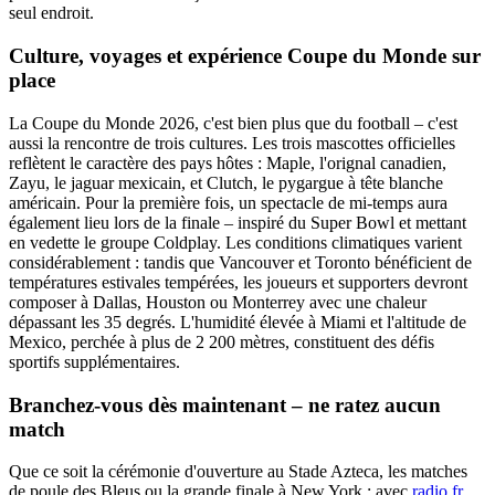
seul endroit.
Culture, voyages et expérience Coupe du Monde sur
place
La Coupe du Monde 2026, c'est bien plus que du football – c'est
aussi la rencontre de trois cultures. Les trois mascottes officielles
reflètent le caractère des pays hôtes : Maple, l'orignal canadien,
Zayu, le jaguar mexicain, et Clutch, le pygargue à tête blanche
américain. Pour la première fois, un spectacle de mi-temps aura
également lieu lors de la finale – inspiré du Super Bowl et mettant
en vedette le groupe Coldplay. Les conditions climatiques varient
considérablement : tandis que Vancouver et Toronto bénéficient de
températures estivales tempérées, les joueurs et supporters devront
composer à Dallas, Houston ou Monterrey avec une chaleur
dépassant les 35 degrés. L'humidité élevée à Miami et l'altitude de
Mexico, perchée à plus de 2 200 mètres, constituent des défis
sportifs supplémentaires.
Branchez-vous dès maintenant – ne ratez aucun
match
Que ce soit la cérémonie d'ouverture au Stade Azteca, les matches
de poule des Bleus ou la grande finale à New York : avec
radio.fr
,