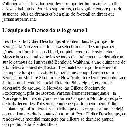
s'allonge ainsi : le vainqueur devra remporter huit matches au lieu
des sept habituels. Pour les supporters, cela signifie encore plus de
suspense, plus de drames et bien plus de football en direct que
jamais auparavant.
L'équipe de France dans le groupe I
Les Bleus de Didier Deschamps affrontent dans le groupe I le
Sénégal, la Norvège et l'Irak. La sélection installe son quartier
général au Four Seasons Hotel, en plein cœur de Boston, dans le
Massachusetts, tandis que les séances d'entraînement se dérouleront
sur le campus de l'université Bentley à Waltham, à une quinzaine de
kilomètres à l'ouest de Boston. Les matches de poule mèneront
l'équipe le long de la côte Est américaine : coup d'envoi contre le
Sénégal au MetLife Stadium de New York, deuxième rencontre face
à l'Irak au Lincoln Financial Field de Philadelphie, et dernier
adversaire de groupe, la Norvège, au Gillette Stadium de
Foxborough, près de Boston. Particulièrement remarquable : la
Norvège effectue son grand retour en Coupe du Monde après près
de trois décennies d'absence, emmenée par le phénomène Erling
Haaland, qui affrontera Kylian Mbappé dans ce qui s'annonce déjà
comme l'un des duels phares du tournoi. Pour Didier Deschamps, ce
rendez-vous mondial marquera par ailleurs sa dernière grande
compétition à la tête des Bleus.